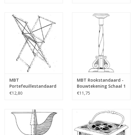
MBT
MBT Rookstandaard -
Portefeuillestandaard
Bouwtekening Schaal 1
- Bouwtekening Schaal
: N/A (45.26.007)
€12,80
€11,75
1 : N/A (45.26.017)