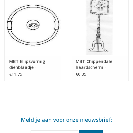
MBT Ellipsvormig
MBT Chippendale
dienblaadje -
haardscherm -
Bouwtekening Schaal 1
Bouwtekening Schaal 1
€11,75
€0,35
: N/A (45.26.001)
: N/A (45.26.003)
Meld je aan voor onze nieuwsbrief: