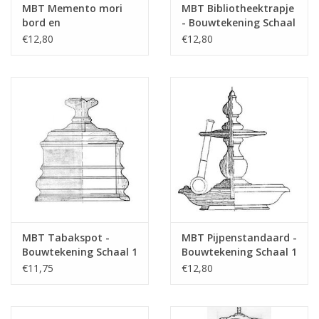
MBT Memento mori
MBT Bibliotheektrapje
bord en
- Bouwtekening Schaal
voorzittershamer -
1 : N/A (45.26.013)
€12,80
€12,80
Bouwtekening Schaal 1
: N/A (45.26.014)
MBT Tabakspot -
MBT Pijpenstandaard -
Bouwtekening Schaal 1
Bouwtekening Schaal 1
: N/A (45.26.010)
: N/A (45.26.006)
€11,75
€12,80