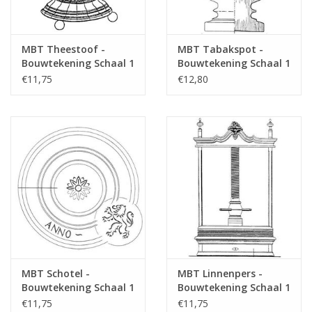
MBT Theestoof -
MBT Tabakspot -
Bouwtekening Schaal 1
Bouwtekening Schaal 1
: N/A (45.26.012)
: N/A (45.26.011)
€11,75
€12,80
MBT Schotel -
MBT Linnenpers -
Bouwtekening Schaal 1
Bouwtekening Schaal 1
: N/A (45.26.008)
: N/A (45.26.005)
€11,75
€11,75