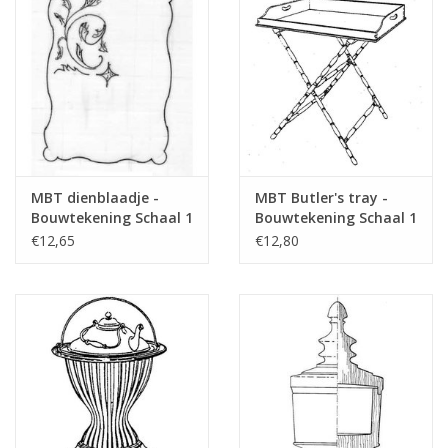
Tijdschriften
Nieuwe tekeningen
NIEUWE TIJDSCHRIFTEN
MBT dienblaadje -
MBT Butler's tray -
ABONNEMENT DE
Bouwtekening Schaal 1
Bouwtekening Schaal 1
MODELBOUWER
: N/A (45.26.002)
: N/A (45.26.016)
€12,65
€12,80
Bouwbeschrijvingen