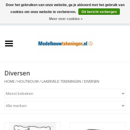
Door het gebruiken van onze website, ga je akkoord met het gebruik van
cookies om onze website te verbeteren.
Dit bericht verbergen
Meer over cookies »
0 Artikelen - €0,00
Home
Schepen
Treinen
Diversen
Houtbouw
HOME
/
HOUTBOUW
/
LAKERVELD TEKENINGEN
/
DIVERSEN
Scenery
Machines
Documentatie