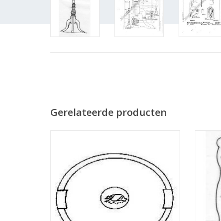
Gerelateerde producten
MBT Ellipsvormig dienblaadje -
MBT die
Bouwtekening Schaal 1 : N/A (45.26.001)
TOEVOEGEN AAN WINKELWAGEN
TO