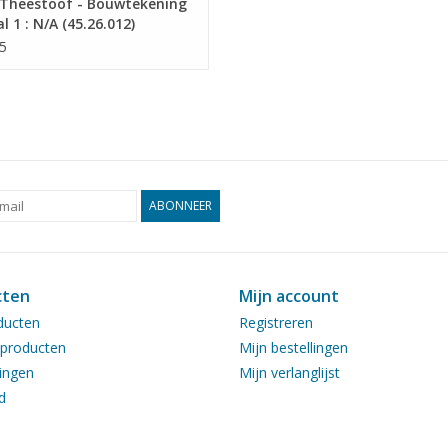
Theestoof - Bouwtekening
l 1 : N/A (45.26.012)
5
ABONNEER
cten
Mijn account
ducten
Registreren
producten
Mijn bestellingen
ingen
Mijn verlanglijst
d