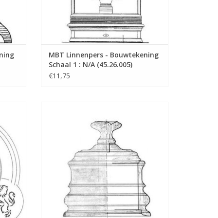
"Lakerveldtekeningen"
eldtekeningen" sehe
ning
MBT Linnenpers - Bouwtekening
Schaal 1 : N/A (45.26.005)
€11,75
 1 : N/A
MBT Tabakspot - Bouwtekening Schaal 1 :
N/A (45.26.010)
GEN
TOEVOEGEN AAN WINKELWAGEN