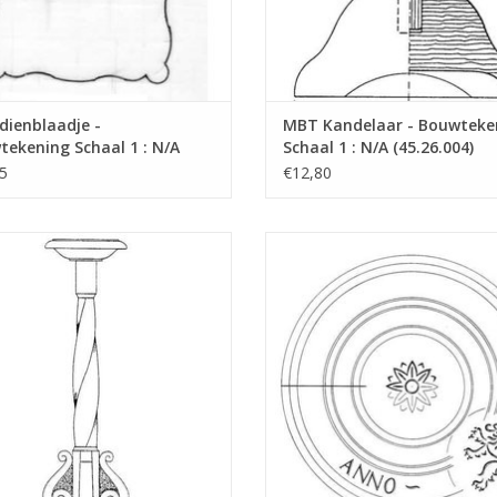
refer to foreword on 
for prices
für Preise von "Lakerv
dienblaadje -
MBT Kandelaar - Bouwteke
das Vorwort
ekening Schaal 1 : N/A
Schaal 1 : N/A (45.26.004)
6.002)
5
€12,80
Opmerkingen
 Rookstandaard - Bouwtekening
MBT Schotel - Bouwtekening Schaal
Schaal 1 : N/A (45.26.007)
(45.26.008)
EVOEGEN AAN WINKELWAGEN
TOEVOEGEN AAN WINKELWA