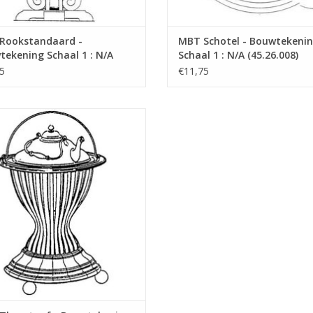
Rookstandaard -
MBT Schotel - Bouwtekeni
ekening Schaal 1 : N/A
Schaal 1 : N/A (45.26.008)
6.007)
5
€11,75
eestoof - Bouwtekening Schaal 1 :
N/A (45.26.012)
EVOEGEN AAN WINKELWAGEN