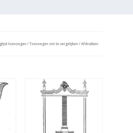
glijst toevoegen
/
Toevoegen om te vergelijken
/
Afdrukken
aal 1 :
MBT Linnenpers - Bouwtekening Schaal 1 :
N/A (45.26.005)
GEN
TOEVOEGEN AAN WINKELWAGEN
osten van