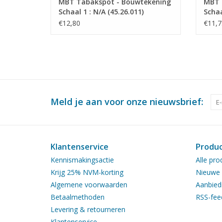
MBT Tabakspot - Bouwtekening
MBT 
Schaal 1 : N/A (45.26.011)
Schaa
€12,80
€11,7
Meld je aan voor onze nieuwsbrief:
Klantenservice
Produ
Kennismakingsactie
Alle pro
Krijg 25% NVM-korting
Nieuwe 
Algemene voorwaarden
Aanbied
Betaalmethoden
RSS-fee
Levering & retourneren
Klantenservice