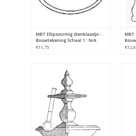
MBT Ellipsvormig dienblaadje -
MBT 
Bouwtekening Schaal 1 : N/A
Bouwt
(45.26.001)
(45.2
€11,75
€12,6
MBT Pijpenstandaard - Bouwtekening
MBT
Schaal 1 : N/A (45.26.006)
TOEVOEGEN AAN WINKELWAGEN
TO