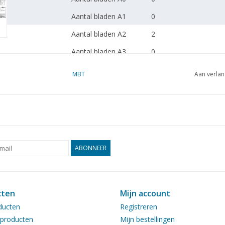
Aantal bladen A1
0
Aantal bladen A2
2
Aantal bladen A3
0
Aantal bladen A4
0
MBT
Aan verlan
Totaal aantal bladen
2
tekening
Aantal bladen A4 tekst
0
Gewicht in gram
65
ABONNEER
Bijzonderheden
dM 1999/3
Kopie artikel: 42.37.008
blz)
cten
Mijn account
Ì´Ì_
ducten
Registreren
Opmerkingen
producten
Mijn bestellingen