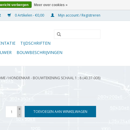
bericht verbergen
Meer over cookies »
0 Artikelen - €0,00
Mijn account / Registreren
NTATIE
TIJDSCHRIFTEN
OUWER
BOUWBESCHRIJVINGEN
OME
/
HONDENKAR - BOUWTEKENING SCHAAL 1 : 8 (40.37.008)
+
TOEVOEGEN AAN WINKELWAGEN
-