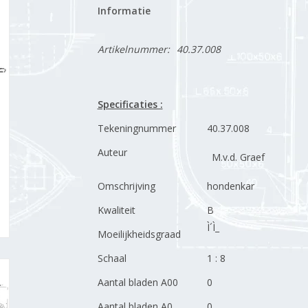
Informatie
Artikelnummer:
40.37.008
Specificaties :
Tekeningnummer
40.37.008
Auteur
M.v.d. Graef
Omschrijving
hondenkar
Kwaliteit
B
Ì´Ì_
Moeilijkheidsgraad
Schaal
1 : 8
Aantal bladen A00
0
Aantal bladen A0
0