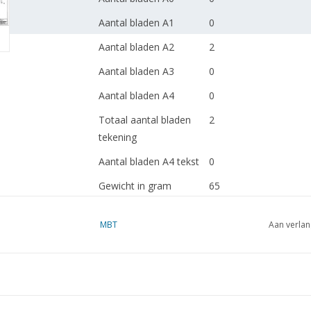
Aantal bladen A1
0
Aantal bladen A2
2
Aantal bladen A3
0
Aantal bladen A4
0
Totaal aantal bladen
2
tekening
Aantal bladen A4 tekst
0
Gewicht in gram
65
Bijzonderheden
dM 1991/5
MBT
Aan verlan
Kopie artikel: 42.37.001
blz)
Ì´Ì_
Opmerkingen