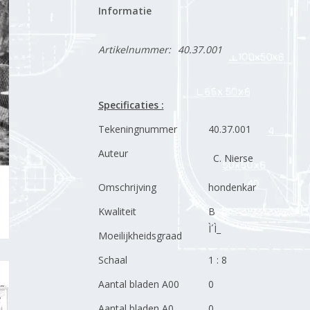
Informatie
Artikelnummer:
40.37.001
Specificaties :
Tekeningnummer
40.37.001
Auteur
C. Nierse
Omschrijving
hondenkar
Kwaliteit
B
Ì´Ì_
Moeilijkheidsgraad
Schaal
1 : 8
Aantal bladen A00
0
Aantal bladen A0
0