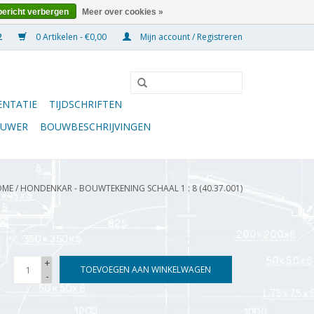
bericht verbergen
Meer over cookies »
0 Artikelen - €0,00
Mijn account / Registreren
NTATIE
TIJDSCHRIFTEN
OUWER
BOUWBESCHRIJVINGEN
OME
/
HONDENKAR - BOUWTEKENING SCHAAL 1 : 8 (40.37.001)
+
TOEVOEGEN AAN WINKELWAGEN
-