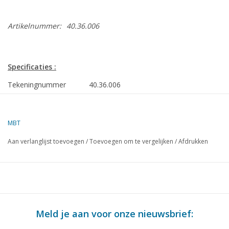
Artikelnummer:
40.36.006
Specificaties :
Tekeningnummer
40.36.006
Auteur
F.P.J. Zwartjes
MBT
Omschrijving
luxe of open slee van de Zwitserse
Posterijen
Aan verlanglijst toevoegen
/
Toevoegen om te vergelijken
/
Afdrukken
Kwaliteit
D
Moeilijkheidsgraad
Schaal
1 : 10
Aantal bladen A00
0
Meld je aan voor onze nieuwsbrief: