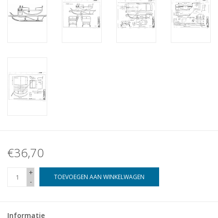
€36,70
+
TOEVOEGEN AAN WINKELWAGEN
-
Informatie