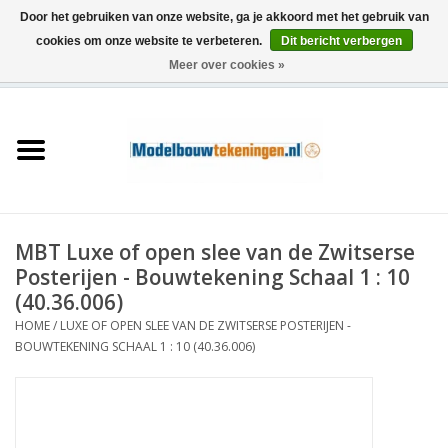
Door het gebruiken van onze website, ga je akkoord met het gebruik van
cookies om onze website te verbeteren.
Dit bericht verbergen
Meer over cookies »
0 Artikelen - €0,00
Home
Schepen
Treinen
MBT Luxe of open slee van de Zwitserse
Houtbouw
Posterijen - Bouwtekening Schaal 1 : 10
(40.36.006)
Scenery
HOME
/
LUXE OF OPEN SLEE VAN DE ZWITSERSE POSTERIJEN -
BOUWTEKENING SCHAAL 1 : 10 (40.36.006)
Machines
Documentatie