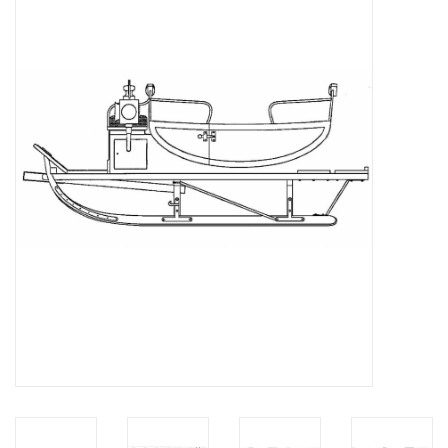
Tijdschriften
Nieuwe tekeningen
NIEUWE TIJDSCHRIFTEN
ABONNEMENT DE
MODELBOUWER
Bouwbeschrijvingen