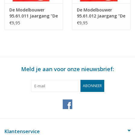
De Modelbouwer
De Modelbouwer
95.61.011 Jaargang "De
95.61.012 Jaargang "De
Modelbouwer" Editie :
Modelbouwer" Editie :
€9,95
€9,95
61.011 (PDF)
61.012 (PDF)
Meld je aan voor onze nieuwsbrief:
ABONNEER
Klantenservice