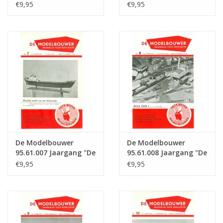
Modelbouwer" Editie :
Modelbouwer" Editie :
€9,95
€9,95
61.005 (PDF)
61.006 (PDF)
De Modelbouwer
De Modelbouwer
95.61.007 Jaargang "De
95.61.008 Jaargang "De
Modelbouwer" Editie :
Modelbouwer" Editie :
€9,95
€9,95
61.007 (PDF)
61.008 (PDF)