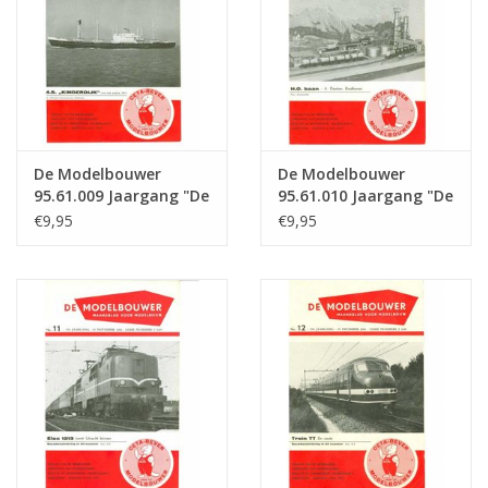
De Modelbouwer
De Modelbouwer
95.61.009 Jaargang "De
95.61.010 Jaargang "De
Modelbouwer" Editie :
Modelbouwer" Editie :
€9,95
€9,95
61.009 (PDF)
61.010 (PDF)