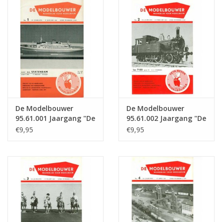
Tijdschriften
Nieuwe tekeningen
NIEUWE TIJDSCHRIFTEN
ABONNEMENT DE
De Modelbouwer
De Modelbouwer
MODELBOUWER
95.61.001 Jaargang "De
95.61.002 Jaargang "De
Modelbouwer" Editie :
Modelbouwer" Editie :
€9,95
€9,95
61.001 (PDF)
61.002 (PDF)
Bouwbeschrijvingen