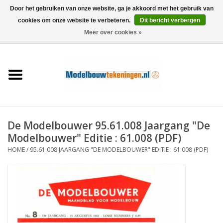
Door het gebruiken van onze website, ga je akkoord met het gebruik van
cookies om onze website te verbeteren.
Dit bericht verbergen
Meer over cookies »
0 Artikelen - €0,00
Home
Schepen
Treinen
De Modelbouwer 95.61.008 Jaargang "De
Houtbouw
Modelbouwer" Editie : 61.008 (PDF)
HOME
/
95.61.008 JAARGANG "DE MODELBOUWER" EDITIE : 61.008 (PDF)
Scenery
Machines
Documentatie