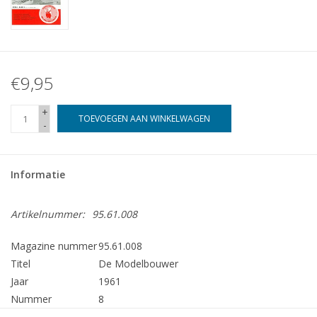
€9,95
+
TOEVOEGEN AAN WINKELWAGEN
-
Informatie
Artikelnummer:
95.61.008
Magazine nummer
95.61.008
Titel
De Modelbouwer
Jaar
1961
Nummer
8
Uitgever
Modelbouw MediaPrimair B.V.