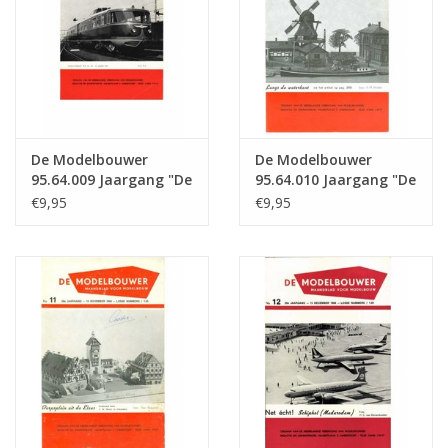
De Modelbouwer
De Modelbouwer
95.64.009 Jaargang "De
95.64.010 Jaargang "De
Modelbouwer" Editie :
Modelbouwer" Editie :
€9,95
€9,95
64.009 (PDF)
64.010 (PDF)