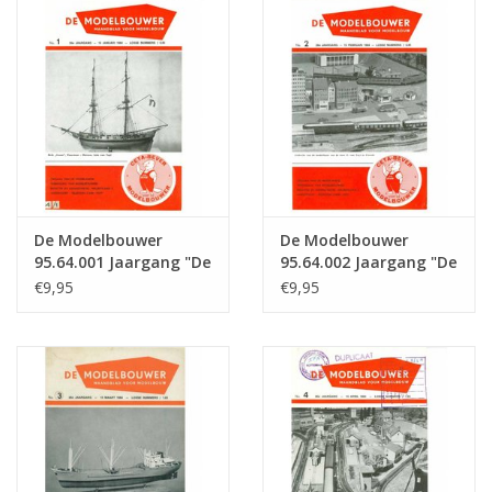
Tijdschriften
Nieuwe tekeningen
NIEUWE TIJDSCHRIFTEN
ABONNEMENT DE
De Modelbouwer
De Modelbouwer
MODELBOUWER
95.64.001 Jaargang "De
95.64.002 Jaargang "De
Modelbouwer" Editie :
Modelbouwer" Editie :
€9,95
€9,95
64.001 (PDF)
64.002 (PDF)
Bouwbeschrijvingen