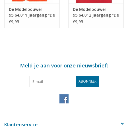
De Modelbouwer
De Modelbouwer
95.64.011 Jaargang "De
95.64.012 Jaargang "De
Modelbouwer" Editie :
Modelbouwer" Editie :
€9,95
€9,95
64.011 (PDF)
64.012 (PDF)
Meld je aan voor onze nieuwsbrief:
ABONNEER
Klantenservice