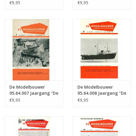
Modelbouwer" Editie :
Modelbouwer" Editie :
€9,95
€9,95
64.005 (PDF)
64.006 (PDF)
De Modelbouwer
De Modelbouwer
95.64.007 Jaargang "De
95.64.008 Jaargang "De
Modelbouwer" Editie :
Modelbouwer" Editie :
€9,95
€9,95
64.007 (PDF)
64.008 (PDF)