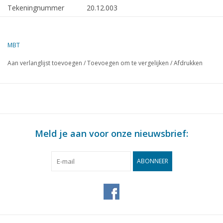
Tekeningnummer
20.12.003
Auteur
E. ten Dam
MBT
Omschrijving
diesellocomotief DB 215 voor
spoor 0
Aan verlanglijst toevoegen
/
Toevoegen om te vergelijken
/
Afdrukken
Kwaliteit
maatschets met hoofdafmetingen
prototype
Moeilijkheidsgraad
D
Schaal
1 : 43,5
Meld je aan voor onze nieuwsbrief:
Aantal bladen A00
0
Aantal bladen A0
0
ABONNEER
Aantal bladen A1
0
Aantal bladen A2
0
Aantal bladen A3
1