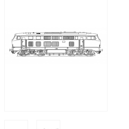
Tijdschriften
Nieuwe tekeningen
NIEUWE TIJDSCHRIFTEN
ABONNEMENT DE
MODELBOUWER
Bouwbeschrijvingen