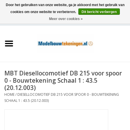
Door het gebruiken van onze website, ga je akkoord met het gebruik van
cookies om onze website te verbeteren.
Dit bericht verbergen
Meer over cookies »
0 Artikelen - €0,00
Home
Schepen
Treinen
MBT Diesellocomotief DB 215 voor spoor
Houtbouw
0 - Bouwtekening Schaal 1 : 43.5
(20.12.003)
Scenery
HOME
/
DIESELLOCOMOTIEF DB 215 VOOR SPOOR 0 - BOUWTEKENING
SCHAAL 1 : 43.5 (20.12.003)
Machines
Documentatie