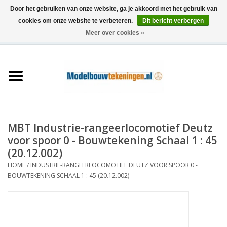
Door het gebruiken van onze website, ga je akkoord met het gebruik van
cookies om onze website te verbeteren.
Dit bericht verbergen
Meer over cookies »
0 Artikelen - €0,00
Home
Schepen
Treinen
MBT Industrie-rangeerlocomotief Deutz
Houtbouw
voor spoor 0 - Bouwtekening Schaal 1 : 45
(20.12.002)
Scenery
HOME
/
INDUSTRIE-RANGEERLOCOMOTIEF DEUTZ VOOR SPOOR 0 -
BOUWTEKENING SCHAAL 1 : 45 (20.12.002)
Machines
Documentatie