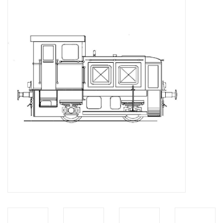
Tijdschriften
Nieuwe tekeningen
NIEUWE TIJDSCHRIFTEN
ABONNEMENT DE
MODELBOUWER
Bouwbeschrijvingen