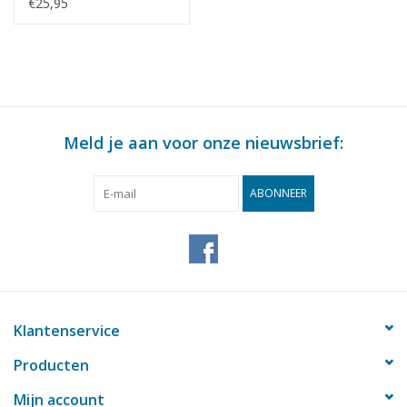
: 200 (30.09.020)
€25,95
Meld je aan voor onze nieuwsbrief:
ABONNEER
Klantenservice
Producten
Mijn account