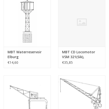
MBT Waterreservoir
MBT CD Locomotor
Elburg
VSM 321(Sik),
Zuiderzeetramweg -
uitgevoerd in karton
€14,60
€35,85
Bouwtekening Schaal 1
pf blij/mess -
: 45 (30.02.011)
Bouwtekening Schaal 1
: 32 (30.02.015)