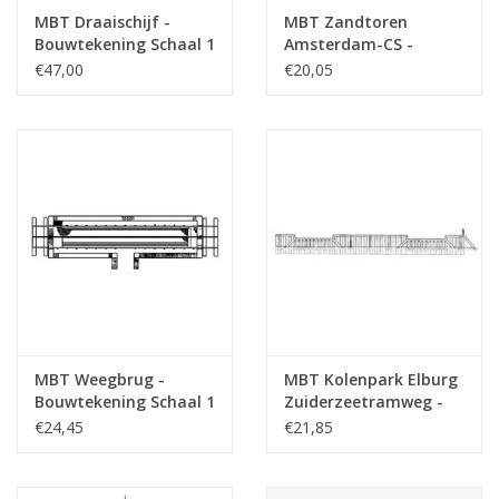
Totaal aantal bladen
1
MBT Draaischijf -
MBT Zandtoren
tekening
Bouwtekening Schaal 1
Amsterdam-CS -
: 45 (30.02.001)
Bouwtekening Schaal 1
€47,00
€20,05
Aantal bladen A4 tekst
0
: 45 (30.02.002)
Gewicht in gram
35
Bijzonderheden
Opmerkingen
MBT Weegbrug -
MBT Kolenpark Elburg
Bouwtekening Schaal 1
Zuiderzeetramweg -
: 45 (30.02.003)
Bouwtekening Schaal 1
€24,45
€21,85
: 45 (30.02.008)