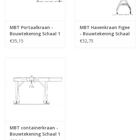
MBT Portaalkraan -
MBT Havenkraan Figee
Bouwtekening Schaal 1
- Bouwtekening Schaal
: 45 (30.09.017)
1 : 87 (30.09.019)
€35,15
€32,75
MBT containerkraan -
Bouwtekening Schaal 1