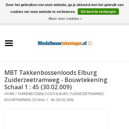
Door het gebruiken van onze website, ga je akkoord met het gebruik van
cookies om onze website te verbeteren.
Dit bericht verbergen
Meer over cookies »
0 Artikelen - €0,00
Home
Schepen
Treinen
MBT Takkenbossenloods Elburg
Houtbouw
Zuiderzeetramweg - Bouwtekening
Schaal 1 : 45 (30.02.009)
Scenery
HOME
/
TAKKENBOSSENLOODS ELBURG ZUIDERZEETRAMWEG -
BOUWTEKENING SCHAAL 1 : 45 (30.02.009)
Machines
Documentatie