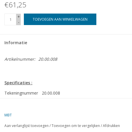
€61,25
+
TOEVOEGEN AAN WINKELWAGEN
-
Informatie
Artikelnummer:
20.00.008
Specificaties :
Tekeningnummer
20.00.008
Auteur
A. Donker
MBT
Omschrijving
tenderlocomotief NS 6300 - ("Beul") voor spoo
Aan verlanglijst toevoegen
/
Toevoegen om te vergelijken
/
Afdrukken
Kwaliteit
volledige bouwtekening, zeer gedetailleerd; al