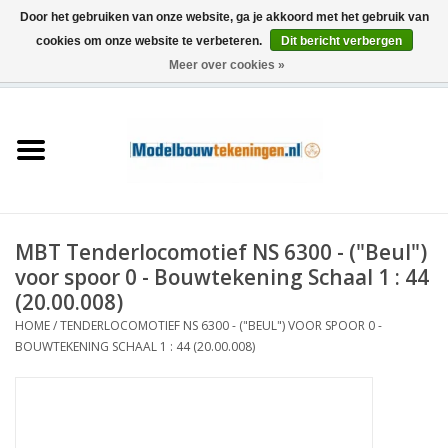
Door het gebruiken van onze website, ga je akkoord met het gebruik van
cookies om onze website te verbeteren.
Dit bericht verbergen
Meer over cookies »
0 Artikelen - €0,00
Home
Schepen
Treinen
MBT Tenderlocomotief NS 6300 - ("Beul")
Houtbouw
voor spoor 0 - Bouwtekening Schaal 1 : 44
(20.00.008)
Scenery
HOME
/
TENDERLOCOMOTIEF NS 6300 - ("BEUL") VOOR SPOOR 0 -
BOUWTEKENING SCHAAL 1 : 44 (20.00.008)
Machines
Documentatie