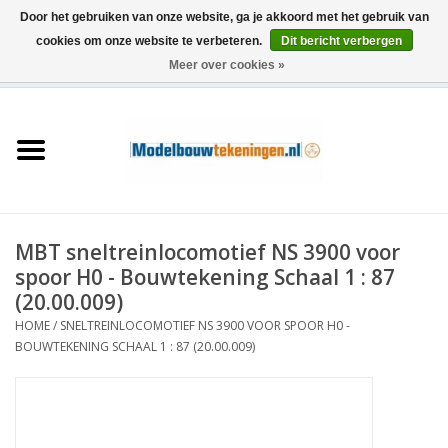
Door het gebruiken van onze website, ga je akkoord met het gebruik van
cookies om onze website te verbeteren.
Dit bericht verbergen
Meer over cookies »
0 Artikelen - €0,00
Home
Schepen
Treinen
MBT sneltreinlocomotief NS 3900 voor
Houtbouw
spoor H0 - Bouwtekening Schaal 1 : 87
(20.00.009)
Scenery
HOME
/
SNELTREINLOCOMOTIEF NS 3900 VOOR SPOOR H0 -
BOUWTEKENING SCHAAL 1 : 87 (20.00.009)
Machines
Documentatie