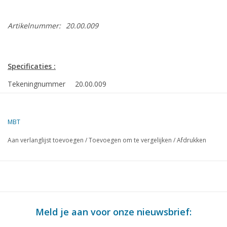
Artikelnummer:
20.00.009
Specificaties :
Tekeningnummer
20.00.009
Auteur
G.J.Ì´Ì_Hendriks
Omschrijving
sneltreinlocomotief NS 3900 voor spoor H0
MBT
Kwaliteit
volledige bouwtekening met redelijk veel detai
Aan verlanglijst toevoegen
/
Toevoegen om te vergelijken
/
Afdrukken
algemeen plan (2:1) niet bemaat
Moeilijkheidsgraad
C
Schaal
1 : 87
Aantal bladen A00
0
Meld je aan voor onze nieuwsbrief:
Aantal bladen A0
0