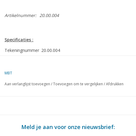
Artikelnummer:
20.00.004
Specificaties :
Tekeningnummer
20.00.004
Auteur
P.L. Strous
MBT
Omschrijving
goederenlocomotief NS 4600 - ("Dempsey") vo
Aan verlanglijst toevoegen
/
Toevoegen om te vergelijken
/
Afdrukken
Kwaliteit
volledige bouwtekening; alle onderdelen bemaat
Moeilijkheidsgraad
C
Schaal
1 : 45
Aantal bladen A00
0
Meld je aan voor onze nieuwsbrief:
Aantal bladen A0
0