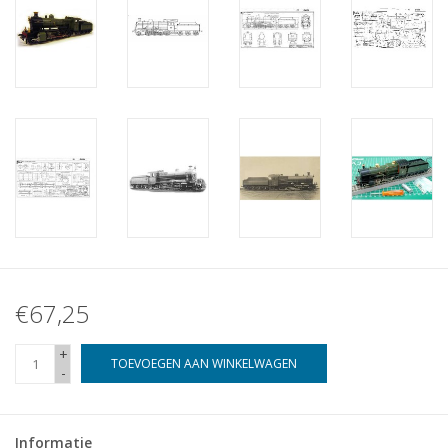
€67,25
+
TOEVOEGEN AAN WINKELWAGEN
-
Informatie