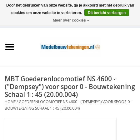
Door het gebruiken van onze website, ga je akkoord met het gebruik van
cookies om onze website te verbeteren.
Dit bericht verbergen
Meer over cookies »
0 Artikelen - €0,00
Home
Schepen
Treinen
MBT Goederenlocomotief NS 4600 -
Houtbouw
("Dempsey") voor spoor 0 - Bouwtekening
Schaal 1 : 45 (20.00.004)
Scenery
HOME
/
GOEDERENLOCOMOTIEF NS 4600 - ("DEMPSEY") VOOR SPOOR 0 -
BOUWTEKENING SCHAAL 1 : 45 (20.00.004)
Machines
Documentatie