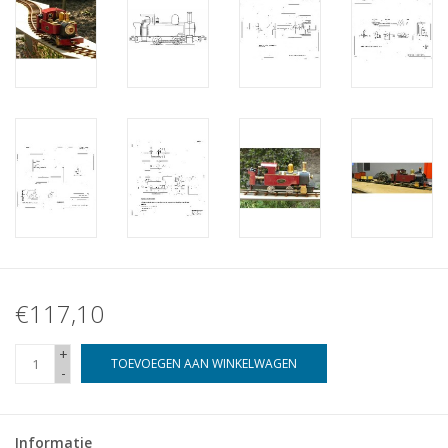
€117,10
+
TOEVOEGEN AAN WINKELWAGEN
-
Informatie