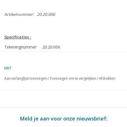
Artikelnummer:
20.20.006
Specificaties :
Tekeningnummer
20.20.006
Auteur
E.J. Stroetinga
MBT
Omschrijving
"home-made Dacre"; B-lok voor spoor 0 of s
Aan verlanglijst toevoegen
/
Toevoegen om te vergelijken
/
Afdrukken
Kwaliteit
gedetailleerde bouwtekening
Moeilijkheidsgraad
D
Schaal
1 : 19
Aantal bladen A00
0
Meld je aan voor onze nieuwsbrief:
Aantal bladen A0
1