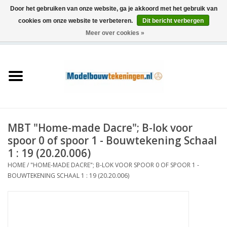
Door het gebruiken van onze website, ga je akkoord met het gebruik van
cookies om onze website te verbeteren.
Dit bericht verbergen
Meer over cookies »
0 Artikelen - €0,00
Home
Schepen
Treinen
MBT "Home-made Dacre"; B-lok voor
Houtbouw
spoor 0 of spoor 1 - Bouwtekening Schaal
1 : 19 (20.20.006)
Scenery
HOME
/
"HOME-MADE DACRE"; B-LOK VOOR SPOOR 0 OF SPOOR 1 -
BOUWTEKENING SCHAAL 1 : 19 (20.20.006)
Machines
Documentatie