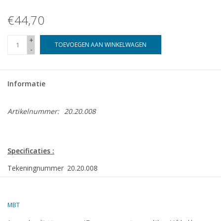
€44,70
+
TOEVOEGEN AAN WINKELWAGEN
-
Informatie
Artikelnummer:
20.20.008
Specificaties :
Tekeningnummer
20.20.008
Auteur
W.A. Schaik
MBT
Omschrijving
Hanomag normaalspoor tramlocomotief LTM 30;