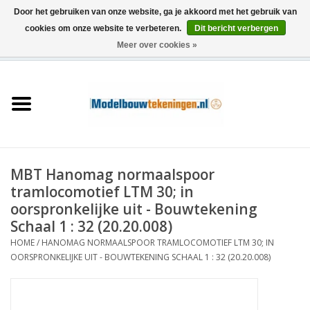
Door het gebruiken van onze website, ga je akkoord met het gebruik van
cookies om onze website te verbeteren.
Dit bericht verbergen
Meer over cookies »
0 Artikelen - €0,00
Home
Schepen
Treinen
MBT Hanomag normaalspoor
Houtbouw
tramlocomotief LTM 30; in
oorspronkelijke uit - Bouwtekening
Scenery
Schaal 1 : 32 (20.20.008)
HOME
/
HANOMAG NORMAALSPOOR TRAMLOCOMOTIEF LTM 30; IN
OORSPRONKELIJKE UIT - BOUWTEKENING SCHAAL 1 : 32 (20.20.008)
Machines
Documentatie