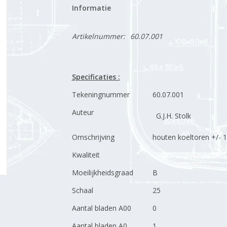
Informatie
Artikelnummer:
60.07.001
Specificaties :
Tekeningnummer
60.07.001
Auteur
G.J.H. Stolk
Omschrijving
houten koeltoren +/- 
Kwaliteit
Moeilijkheidsgraad
B
Schaal
25
Aantal bladen A00
0
Aantal bladen A0
1