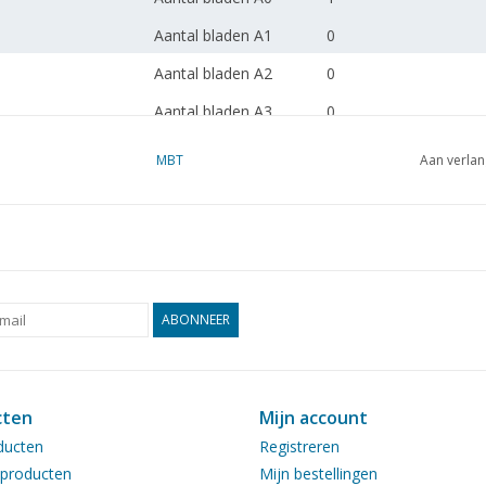
Aantal bladen A1
0
Aantal bladen A2
0
Aantal bladen A3
0
Aantal bladen A4
0
MBT
Aan verlan
Totaal aantal bladen
1
tekening
Aantal bladen A4 tekst
0
Gewicht in gram
105
ABONNEER
Bijzonderheden
dM 1991/3
Kopie artikel: 62.07.001
blz)
cten
Mijn account
ducten
Registreren
Opmerkingen
check initialen auteur
producten
Mijn bestellingen