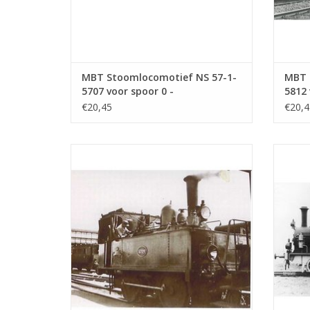
MBT Stoomlocomotief NS 57-1-
MBT 
5707 voor spoor 0 -
5812 
Bouwtekening Schaal 1 : 40
Bouwt
€20,45
€20,4
(29.00.102)
(29.0
MBT Stoomlocomotief NS 6720-6736 voor
MBT St
spoor 0 - Bouwtekening Schaal 1 : 40
spoo
(29.00.106)
TOEVOEGEN AAN WINKELWAGEN
TO