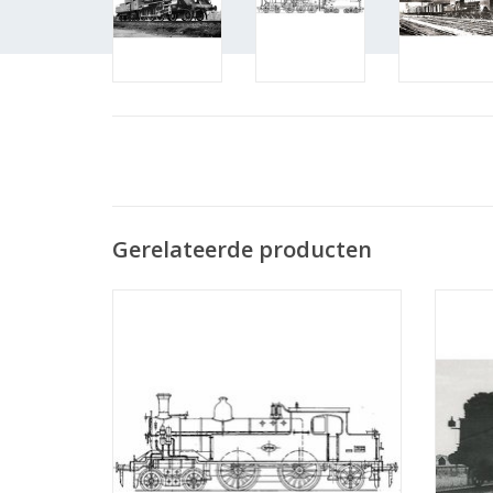
Gerelateerde producten
MBT Stoomlocomotief NS 57-1-5707 voor
MBT St
spoor 0 - Bouwtekening Schaal 1 : 40
spoo
(29.00.102)
TOEVOEGEN AAN WINKELWAGEN
TO