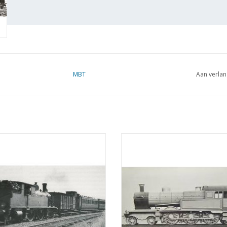
MBT
Aan verlan
oomlocomotief NS 5806-5812 voor
MBT Stoomlocomotief NS 6001-60
r 0 - Bouwtekening Schaal 1 : 40
spoor 0 - Bouwtekening Schaal 1
(29.00.103)
(29.00.104)
EVOEGEN AAN WINKELWAGEN
TOEVOEGEN AAN WINKELWA