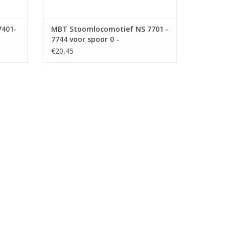
7401-
MBT Stoomlocomotief NS 7701 -
7744 voor spoor 0 -
Bouwtekening Schaal 1 : 40
€20,45
(29.00.109)