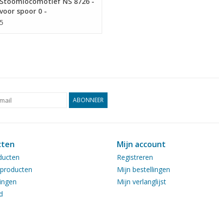
Stoomlocomotief NS 8726 -
voor spoor 0 -
ekening Schaal 1 : 40
5
0.111)
ABONNEER
cten
Mijn account
ducten
Registreren
producten
Mijn bestellingen
ingen
Mijn verlanglijst
d