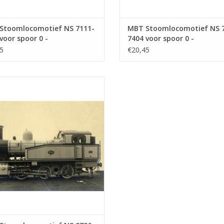
Stoomlocomotief NS 7111-
MBT Stoomlocomotief NS 
voor spoor 0 -
7404 voor spoor 0 -
ekening Schaal 1 : 40
Bouwtekening Schaal 1 : 40
5
€20,45
0.107)
(29.00.108)
Stoomlocomotief NS 8726 - 8740
oor 0 - Bouwtekening Schaal 1 : 40
(29.00.111)
EVOEGEN AAN WINKELWAGEN