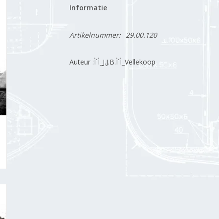
Informatie
Artikelnummer:
29.00.120
Auteur :Ì´Ì_J.J.B.Ì´Ì_Vellekoop