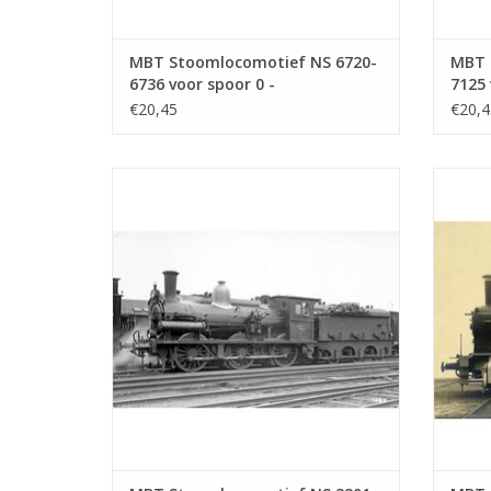
MBT Stoomlocomotief NS 6720-
MBT 
6736 voor spoor 0 -
7125 
Bouwtekening Schaal 1 : 40
Bouwt
€20,45
€20,4
(29.00.106)
(29.0
MBT Stoomlocomotief NS 3201 - 3247 v00r
MBT 
spoor 0 - Bouwtekening Schaal 1 : 40
voor sp
(29.00.110)
TOEVOEGEN AAN WINKELWAGEN
TO