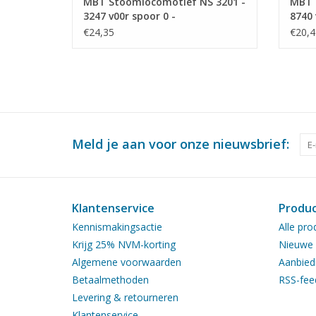
MBT Stoomlocomotief NS 3201 -
MBT 
3247 v00r spoor 0 -
8740 
Bouwtekening Schaal 1 : 40
Bouwt
€24,35
€20,4
(29.00.110)
(29.0
Meld je aan voor onze nieuwsbrief:
Klantenservice
Produ
Kennismakingsactie
Alle pro
Krijg 25% NVM-korting
Nieuwe 
Algemene voorwaarden
Aanbied
Betaalmethoden
RSS-fee
Levering & retourneren
Klantenservice