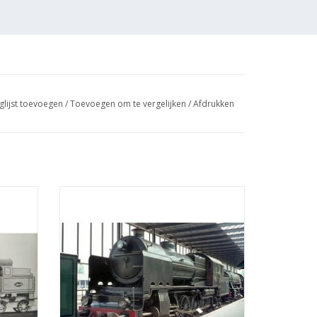
glijst toevoegen
/
Toevoegen om te vergelijken
/
Afdrukken
26 voor
MBT Stoomlocomotief NS 6301-6322 voor
 : 40
spoor 0 - Bouwtekening Schaal 1 : 40
(29.00.105)
GEN
TOEVOEGEN AAN WINKELWAGEN