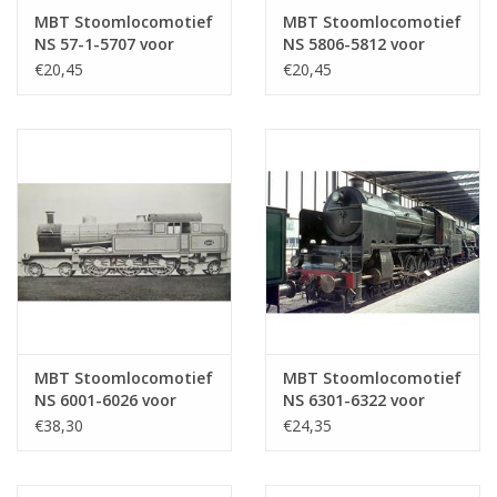
MBT Stoomlocomotief
MBT Stoomlocomotief
NS 57-1-5707 voor
NS 5806-5812 voor
spoor 0 -
spoor 0 -
€20,45
€20,45
Bouwtekening Schaal 1
Bouwtekening Schaal 1
: 40 (29.00.102)
: 40 (29.00.103)
MBT Stoomlocomotief
MBT Stoomlocomotief
NS 6001-6026 voor
NS 6301-6322 voor
spoor 0 -
spoor 0 -
€38,30
€24,35
Bouwtekening Schaal 1
Bouwtekening Schaal 1
: 40 (29.00.104)
: 40 (29.00.105)