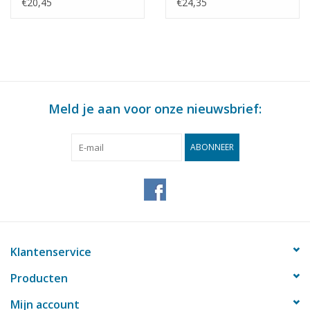
spoor 0 -
spoor 0 -
€20,45
€24,35
Bouwtekening Schaal 1
Bouwtekening Schaal 1
: 40 (29.00.111)
: 40 (29.00.113)
Meld je aan voor onze nieuwsbrief:
ABONNEER
Klantenservice
Producten
Mijn account