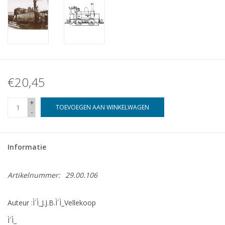
€20,45
+
TOEVOEGEN AAN WINKELWAGEN
-
Informatie
Artikelnummer:
29.00.106
Auteur :Ì´Ì_J.J.B.Ì´Ì_Vellekoop
Ì´Ì_