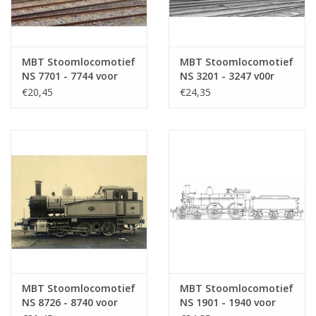
MBT Stoomlocomotief
MBT Stoomlocomotief
NS 7701 - 7744 voor
NS 3201 - 3247 v00r
spoor 0 -
spoor 0 -
€20,45
€24,35
Bouwtekening Schaal 1
Bouwtekening Schaal 1
: 40 (29.00.109)
: 40 (29.00.110)
MBT Stoomlocomotief
MBT Stoomlocomotief
NS 8726 - 8740 voor
NS 1901 - 1940 voor