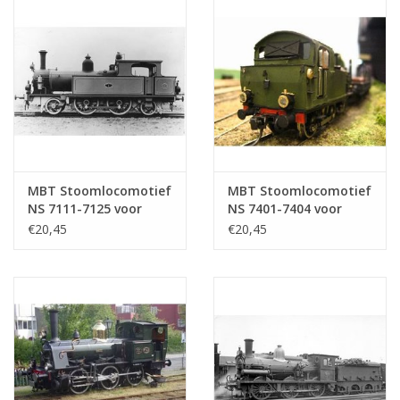
MBT Stoomlocomotief
MBT Stoomlocomotief
NS 7111-7125 voor
NS 7401-7404 voor
spoor 0 -
spoor 0 -
€20,45
€20,45
Bouwtekening Schaal 1
Bouwtekening Schaal 1
: 40 (29.00.107)
: 40 (29.00.108)