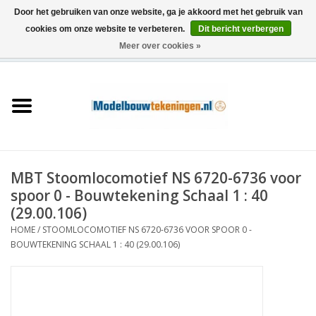
Door het gebruiken van onze website, ga je akkoord met het gebruik van
cookies om onze website te verbeteren.
Dit bericht verbergen
Meer over cookies »
0 Artikelen - €0,00
Home
Schepen
Treinen
MBT Stoomlocomotief NS 6720-6736 voor
Houtbouw
spoor 0 - Bouwtekening Schaal 1 : 40
(29.00.106)
Scenery
HOME
/
STOOMLOCOMOTIEF NS 6720-6736 VOOR SPOOR 0 -
BOUWTEKENING SCHAAL 1 : 40 (29.00.106)
Machines
Documentatie