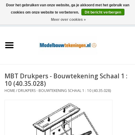
Door het gebruiken van onze website, ga je akkoord met het gebruik van
cookies om onze website te verbeteren.
Dit bericht verbergen
Meer over cookies »
0 Artikelen - €0,00
Home
Schepen
Treinen
MBT Drukpers - Bouwtekening Schaal 1 :
Houtbouw
10 (40.35.028)
HOME
/
DRUKPERS - BOUWTEKENING SCHAAL 1 : 10 (40.35.028)
Scenery
Machines
Documentatie