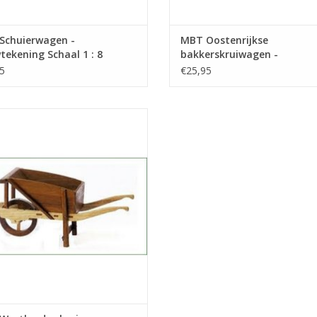
Schuierwagen -
MBT Oostenrijkse
ekening Schaal 1 : 8
bakkerskruiwagen -
2.011)
Bouwtekening Schaal 1 : 8
5
€25,95
(40.32.012)
MBT Westlandse kruiwagen -
tekening Schaal 1 : 8 (40.32.015)
EVOEGEN AAN WINKELWAGEN