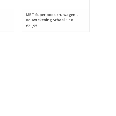
MBT Superloods kruiwagen -
Bouwtekening Schaal 1 : 8
(40.32.013)
€21,95