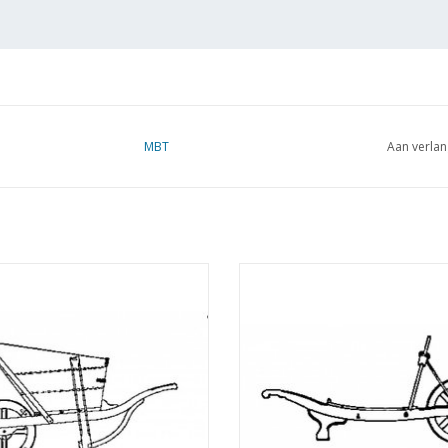
MBT
Aan verlan
Zuidhollandse mestkruiwagen -
MBT Kruideniers of wasvrou
tekening Schaal 1 : 8 (40.32.007)
kruiwagen - Bouwtekening Schaal 
(40.32.008)
EVOEGEN AAN WINKELWAGEN
TOEVOEGEN AAN WINKELWA