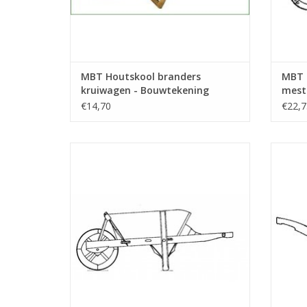
MBT Houtskool branders
MBT 
kruiwagen - Bouwtekening
mest
Schaal 1 : 8 (40.32.004)
Schaa
€14,70
€22,7
MBT Kruiwagen voor wegwerken -
MBT Sc
Bouwtekening Schaal 1 : 8 (40.32.010)
TOEVOEGEN AAN WINKELWAGEN
TO