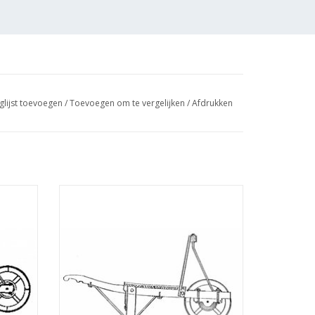
glijst toevoegen
/
Toevoegen om te vergelijken
/
Afdrukken
wen
MBT Steenwagen - Bouwtekening Schaal 1 :
1 : 8
8 (40.32.009)
TOEVOEGEN AAN WINKELWAGEN
GEN