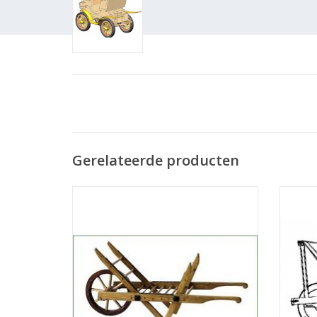
Gerelateerde producten
MBT Houtskool branders kruiwagen -
MBT 
Bouwtekening Schaal 1 : 8 (40.32.004)
Bouw
TOEVOEGEN AAN WINKELWAGEN
TO