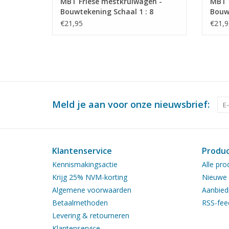
MBT Friese mestkruiwagen -
MBT 
Bouwtekening Schaal 1 : 8
Bouwt
(40.32.014)
(40.3
€21,95
€21,9
Meld je aan voor onze nieuwsbrief:
Klantenservice
Produ
Kennismakingsactie
Alle pro
Krijg 25% NVM-korting
Nieuwe 
Algemene voorwaarden
Aanbied
Betaalmethoden
RSS-fee
Levering & retourneren
Klantenservice