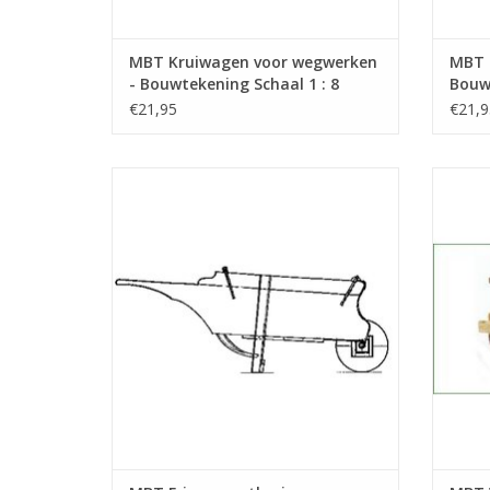
MBT Kruiwagen voor wegwerken
MBT 
- Bouwtekening Schaal 1 : 8
Bouwt
(40.32.010)
(40.3
€21,95
€21,9
MBT Friese mestkruiwagen - Bouwtekening
Schaal 1 : 8 (40.32.014)
Bouw
TOEVOEGEN AAN WINKELWAGEN
TO