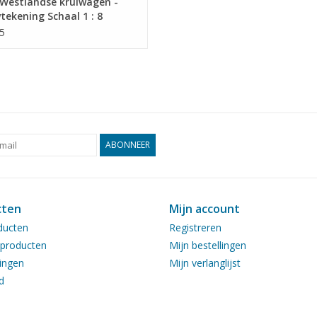
Westlandse kruiwagen -
ekening Schaal 1 : 8
2.015)
5
ABONNEER
cten
Mijn account
ducten
Registreren
producten
Mijn bestellingen
ingen
Mijn verlanglijst
d