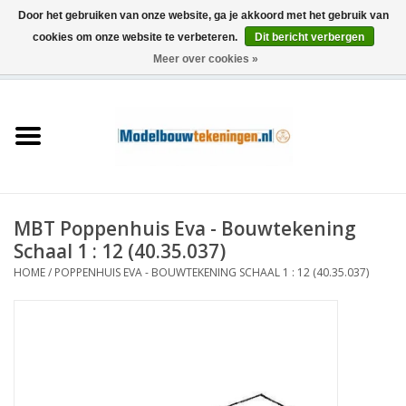
Door het gebruiken van onze website, ga je akkoord met het gebruik van
cookies om onze website te verbeteren.
Dit bericht verbergen
Meer over cookies »
0 Artikelen - €0,00
Home
Schepen
Treinen
MBT Poppenhuis Eva - Bouwtekening
Houtbouw
Schaal 1 : 12 (40.35.037)
HOME
/
POPPENHUIS EVA - BOUWTEKENING SCHAAL 1 : 12 (40.35.037)
Scenery
Machines
Documentatie