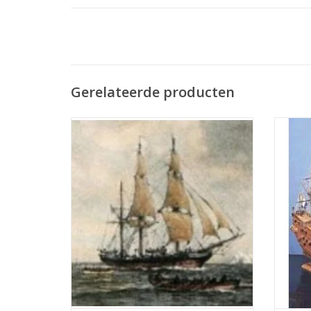
Gerelateerde producten
MBT "Progress", Walvisvaarder uit New
He
Bedford (1850) (barkgetuigd) -
Nederl
Bouwtekening Schaal 1 : 48 (10.00.001) -
uit e
Print
besta
ver
TOEVOEGEN AAN WINKELWAGEN
ontston
TO