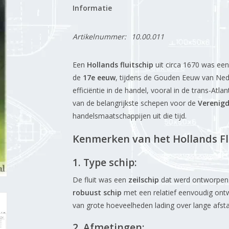
Informatie
Artikelnummer:
10.00.011
Een
Hollands fluitschip
uit circa 1670 was ee
de
17e eeuw
, tijdens de Gouden Eeuw van Ne
efficiëntie in de handel, vooral in de trans-Atl
van de belangrijkste schepen voor de
Verenig
handelsmaatschappijen uit die tijd.
Kenmerken van het Hollands Flu
1.
Type schip:
De fluit was een
zeilschip
dat werd ontworpen
robuust schip
met een relatief eenvoudig ont
van grote hoeveelheden lading over lange afst
2.
Afmetingen: