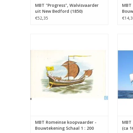
MBT "Progress", Walvisvaarder
MBT H
uit New Bedford (1850)
Bouwt
(barkgetuigd) - Bouwtekening
(10.0
€52,35
€14,3
Schaal 1 : 48 (10.00.001) - Print
MBT Romeinse koopvaarder -
MBT Ko
Bouwtekening Schaal 1 : 200 (10.00.005)
Bouwt
TOEVOEGEN AAN WINKELWAGEN
TO
MBT Romeinse koopvaarder -
MBT 
Bouwtekening Schaal 1 : 200
(ca 1