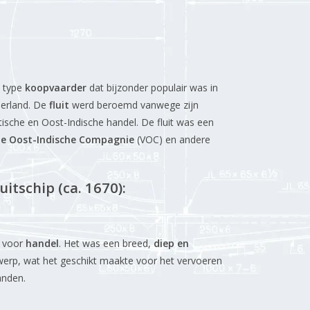
n type
koopvaarder
dat bijzonder populair was in
derland. De
fluit
werd beroemd vanwege zijn
antische en Oost-Indische handel. De fluit was een
de Oost-Indische Compagnie
(VOC) en andere
itschip (ca. 1670):
 voor
handel
. Het was een breed,
diep en
werp, wat het geschikt maakte voor het vervoeren
anden.