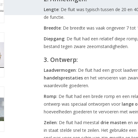
Lengte
: De fluit was typisch tussen de 20 en 4
de functie.
Breedte
: De breedte was vaak ongeveer 7 tot 
Diepgang
: De fluit had een relatief diepe ro
bestand tegen zware zeeomstandigheden.
3.
Ontwerp:
Laadvermogen
: De fluit had een groot laadv
handelsprestaties
en het vervoeren van zware 
waardevolle goederen.
Romp
: De fluit had een brede romp en een relat
ontwerp was speciaal ontworpen voor
lange o
hoeveelheden goederen te vervoeren met wein
Zeilen
: De fluit had meestal
drie masten
en we
in staat stelde snel te zeilen. Het gebruikte een
snel was voor een schip van zijn grootte en to