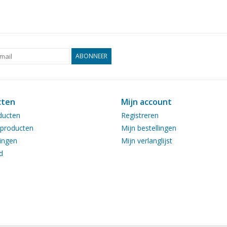
Aantal bladen A3
0
Aantal bladen A4
0
Aantal bladen A4 tekst
0
ABONNEER
Gewicht in gram
265
l.o.a. 93 cm
cten
Mijn account
Bijzonderheden
zie ook bij 10.00.00
ducten
Registreren
producten
Mijn bestellingen
Kopie artikel: zie bi
ingen
Mijn verlanglijst
Opmerkingen
d