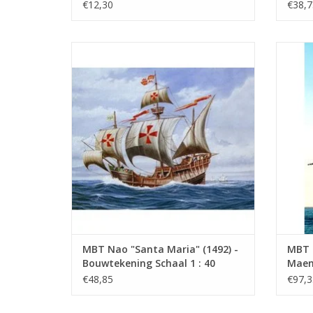
(10.00.005)
1 : 5
€12,30
€38,7
MBT Nao "Santa Maria" (1492) -
MBT K
Bouwtekening Schaal 1 : 40 (10.00.008)
160
TOEVOEGEN AAN WINKELWAGEN
TO
MBT Nao "Santa Maria" (1492) -
MBT 
Bouwtekening Schaal 1 : 40
Maen"
(10.00.008)
Schaa
€48,85
€97,3