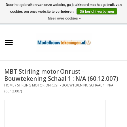
Door het gebruiken van onze website, ga je akkoord met het gebruik van
cookies om onze website te verbeteren.
Dit bericht verbergen
Meer over cookies »
0 Artikelen - €0,00
Home
Schepen
Treinen
MBT Stirling motor Onrust -
Houtbouw
Bouwtekening Schaal 1 : N/A (60.12.007)
HOME
/
STIRLING MOTOR ONRUST - BOUWTEKENING SCHAAL 1 : N/A
Scenery
(60.12.007)
Machines
Documentatie