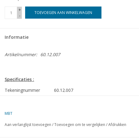
+
TOEVOEGEN AAN WINKELWAGEN
-
Informatie
Artikelnummer:
60.12.007
Specificaties :
Tekeningnummer
60.12.007
Auteur
J.A.M. Ridders
MBT
Omschrijving
Stirling motor Onrust
Aan verlanglijst toevoegen
/
Toevoegen om te vergelijken
/
Afdrukken
Kwaliteit
Volledig gedetailleerde modelbouwtekening;
bouwbeschrijving