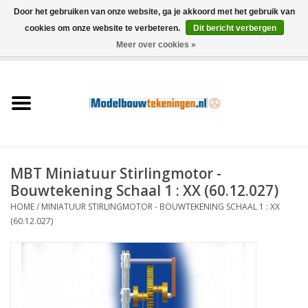
Door het gebruiken van onze website, ga je akkoord met het gebruik van
cookies om onze website te verbeteren.
Dit bericht verbergen
Meer over cookies »
0 Artikelen - €0,00
Home
Schepen
Treinen
MBT Miniatuur Stirlingmotor -
Houtbouw
Bouwtekening Schaal 1 : XX (60.12.027)
HOME
/
MINIATUUR STIRLINGMOTOR - BOUWTEKENING SCHAAL 1 : XX
Scenery
(60.12.027)
Machines
Documentatie