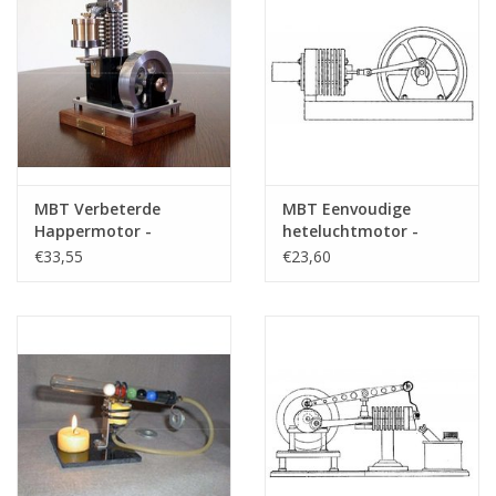
MBT Verbeterde
MBT Eenvoudige
Happermotor -
heteluchtmotor -
Bouwtekening Schaal 1
Bouwtekening Schaal 1
€33,55
€23,60
: N/A (60.12.005)
: N/A (60.12.006)