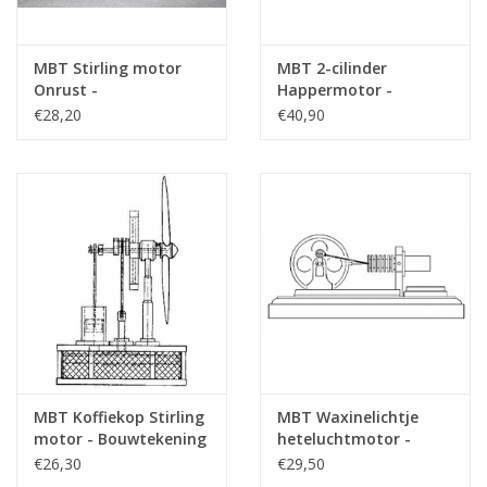
MBT Stirling motor
MBT 2-cilinder
Onrust -
Happermotor -
Bouwtekening Schaal 1
Bouwtekening Schaal 1
€28,20
€40,90
: N/A (60.12.007)
: N/A (60.12.008)
MBT Koffiekop Stirling
MBT Waxinelichtje
motor - Bouwtekening
heteluchtmotor -
Schaal 1 : N/A
Bouwtekening Schaal 1
€26,30
€29,50
(60.12.009)
: N/A (60.12.010)