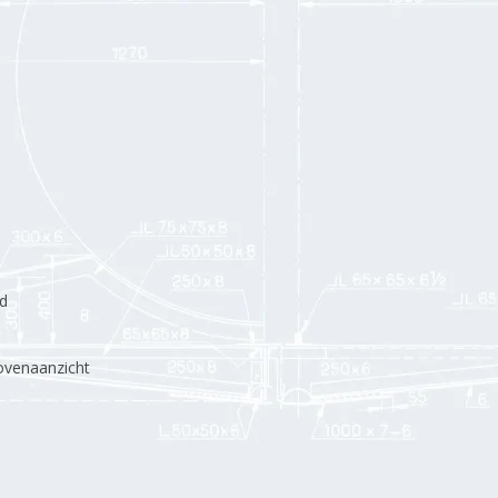
d
bovenaanzicht