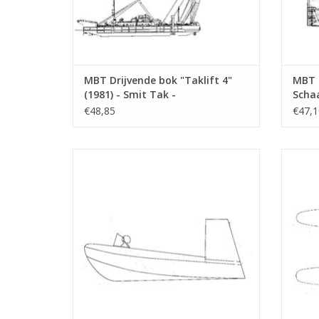
MBT Drijvende bok "Taklift 4"
MBT 
(1981) - Smit Tak -
Schaa
Bouwtekening Schaal 1 : 100
€48,85
€47,1
(10.19.004)
MBT Glijboot-luchtpropellor aangedreven
MBT Ru
- Bouwtekening Schaal 1 : N/A (10.19.009)
TOEVOEGEN AAN WINKELWAGEN
TO