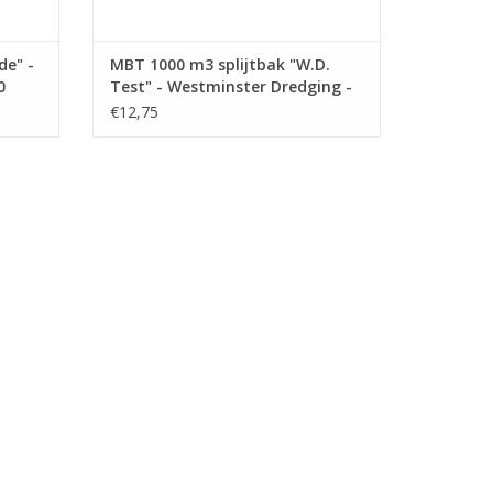
de" -
MBT 1000 m3 splijtbak "W.D.
0
Test" - Westminster Dredging -
Bouwtekening Schaal 1 : 550
€12,75
(10.19.012)