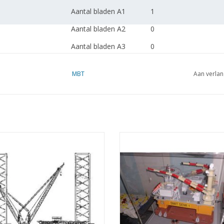
Aantal bladen A1
1
Aantal bladen A2
0
Aantal bladen A3
0
Aantal bladen A4
0
MBT
Aan verlan
Totaal aantal bladen
1
tekening
Aantal bladen A4 tekst
0
Gewicht in gram
65
oreiland - Bouwtekening Schaal 1 :
MBT Zelfvarend halfafzinkbaar wer
Bijzonderheden
l.o.a. 67 cm
125 (10.19.005)
"Smit Semi 1" (1986) - Bouwtekenin
1 : 100 (10.19.006)
EVOEGEN AAN WINKELWAGEN
dM 1999/1
TOEVOEGEN AAN WINKELWA
Kopie artikel: 12.19.008
De voortbeweging is 