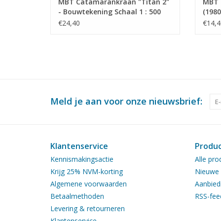
MBT Catamarankraan "Titan 2"
MBT 
- Bouwtekening Schaal 1 : 500
(1980
(10.19.016)
Dredg
€24,40
€14,4
Schaa
Meld je aan voor onze nieuwsbrief:
Klantenservice
Produ
Kennismakingsactie
Alle pro
Krijg 25% NVM-korting
Nieuwe 
Algemene voorwaarden
Aanbied
Betaalmethoden
RSS-fee
Levering & retourneren
Klantenservice