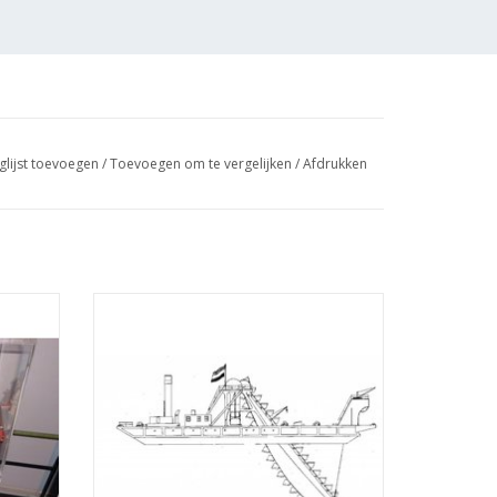
glijst toevoegen
/
Toevoegen om te vergelijken
/
Afdrukken
keiland
MBT Emmerbaggermolen - Bouwtekening
g Schaal
Schaal 1 : 100 (10.19.007)
TOEVOEGEN AAN WINKELWAGEN
GEN
 (2 blz)
met