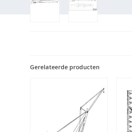
Gerelateerde producten
MBT Drijvende bok "Taklift 4" (1981) - Smit
MBT Bo
Tak - Bouwtekening Schaal 1 : 100
(10.19.004)
TO
TOEVOEGEN AAN WINKELWAGEN