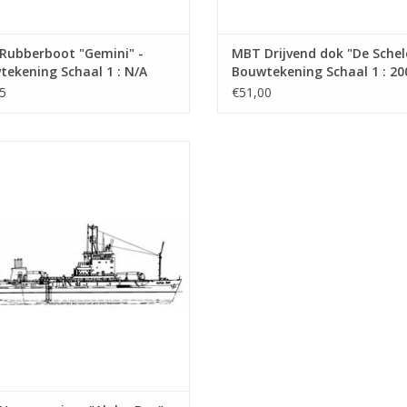
Rubberboot "Gemini" -
MBT Drijvend dok "De Schel
ekening Schaal 1 : N/A
Bouwtekening Schaal 1 : 20
9.010)
(10.19.011)
5
€51,00
opperzuiger "Alpha Bay" (1980) -
ain Blankevoort Dredging (UK) -
ekening Schaal 1 : N/A (10.19.017)
EVOEGEN AAN WINKELWAGEN