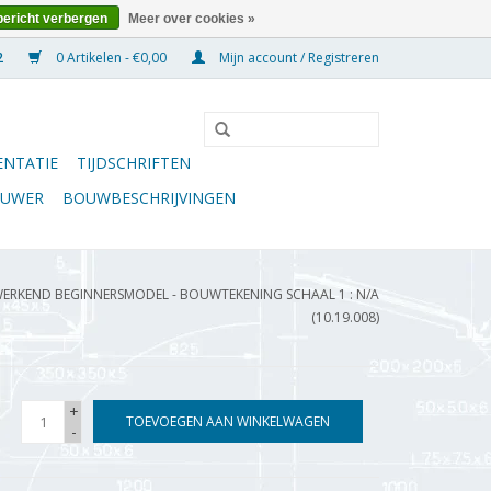
bericht verbergen
Meer over cookies »
0 Artikelen - €0,00
Mijn account / Registreren
NTATIE
TIJDSCHRIFTEN
OUWER
BOUWBESCHRIJVINGEN
ERKEND BEGINNERSMODEL - BOUWTEKENING SCHAAL 1 : N/A
(10.19.008)
+
TOEVOEGEN AAN WINKELWAGEN
-