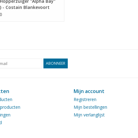
Hopperzuiger "Alpha Bay"
) - Costain Blankevoort
ing (UK) - Bouwtekening
0
l 1 : N/A (10.19.017)
ABONNEER
cten
Mijn account
ducten
Registreren
producten
Mijn bestellingen
ingen
Mijn verlanglijst
d