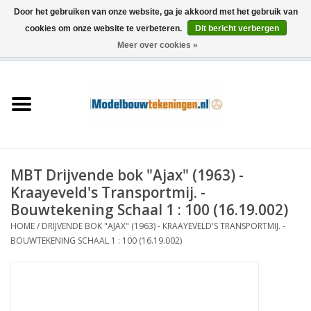
Door het gebruiken van onze website, ga je akkoord met het gebruik van
cookies om onze website te verbeteren.
Dit bericht verbergen
Meer over cookies »
0 Artikelen - €0,00
Home
Schepen
Treinen
MBT Drijvende bok "Ajax" (1963) -
Houtbouw
Kraayeveld's Transportmij. -
Bouwtekening Schaal 1 : 100 (16.19.002)
Scenery
HOME
/
DRIJVENDE BOK "AJAX" (1963) - KRAAYEVELD'S TRANSPORTMIJ. -
BOUWTEKENING SCHAAL 1 : 100 (16.19.002)
Machines
Documentatie