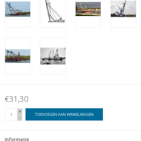
€31,30
+
TOEVOEGEN AAN WINKELWAGEN
-
Informatie