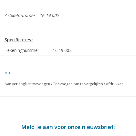
Artikelnummer:
16.19.002
Specificaties :
Tekeningnummer
16.19.002
Omschrijving
drijvende bok "Ajax" (1963) - Kraayeveld's
Transportmij.
MBT
Kwaliteit
zijaanzicht; bovenaanzicht; vooraanzicht
Aan verlanglijst toevoegen
/
Toevoegen om te vergelijken
/
Afdrukken
Moeilijkheidsgraad
D
Schaal
1 : 100
Aantal bladen A00
0
Aantal bladen A0
1
Meld je aan voor onze nieuwsbrief:
Aantal bladen A1
0