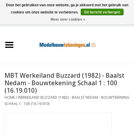
Door het gebruiken van onze website, ga je akkoord met het gebruik van
cookies om onze website te verbeteren.
Dit bericht verbergen
Meer over cookies »
0 Artikelen - €0,00
Home
Schepen
Treinen
MBT Werkeiland Buzzard (1982) - Baalst
Houtbouw
Nedam - Bouwtekening Schaal 1 : 100
(16.19.010)
Scenery
HOME
/
WERKEILAND BUZZARD (1982) - BAALST NEDAM - BOUWTEKENING
SCHAAL 1 : 100 (16.19.010)
Machines
Documentatie