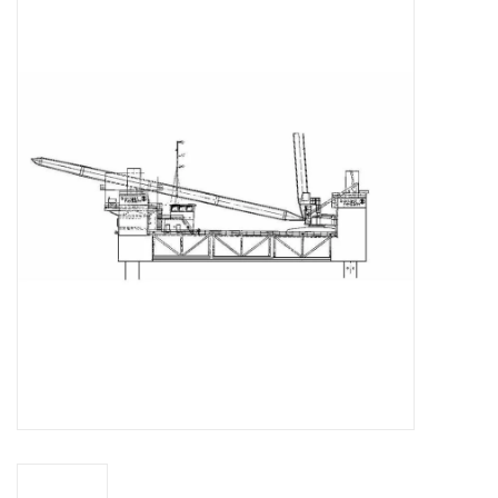
Tijdschriften
Nieuwe tekeningen
NIEUWE TIJDSCHRIFTEN
ABONNEMENT DE
MODELBOUWER
Bouwbeschrijvingen