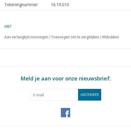
Tekeningnummer
16.19.010
Omschrijving
werkeiland Buzzard (1982) - Baalst
Nedam
MBT
Kwaliteit
algemeen plan; aanzichten rondom
Aan verlanglijst toevoegen
/
Toevoegen om te vergelijken
/
Afdrukken
Moeilijkheidsgraad
Schaal
1 : 100
Aantal bladen A00
1
Aantal bladen A0
0
Meld je aan voor onze nieuwsbrief:
Aantal bladen A1
0
Aantal bladen A2
0
ABONNEER
Aantal bladen A3
0
Aantal bladen A4
0
Totaal aantal bladen
1