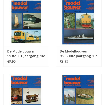
Tijdschriften
Nieuwe tekeningen
NIEUWE TIJDSCHRIFTEN
ABONNEMENT DE
De Modelbouwer
De Modelbouwer
MODELBOUWER
95.82.001 Jaargang "De
95.82.002 Jaargang "De
Modelbouwer" Editie :
Modelbouwer" Editie :
€9,95
€9,95
82.001 (PDF)
82.002 (PDF)
Bouwbeschrijvingen