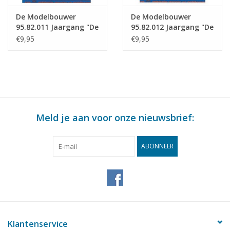
De Modelbouwer
De Modelbouwer
95.82.011 Jaargang "De
95.82.012 Jaargang "De
Modelbouwer" Editie :
Modelbouwer" Editie :
€9,95
€9,95
82.011 (PDF)
82.012 (PDF)
Meld je aan voor onze nieuwsbrief:
ABONNEER
Klantenservice