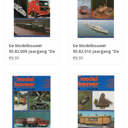
De Modelbouwer
De Modelbouwer
95.82.009 Jaargang "De
95.82.010 Jaargang "De
Modelbouwer" Editie :
Modelbouwer" Editie :
€9,95
€9,95
82.009 (PDF)
82.010 (PDF)