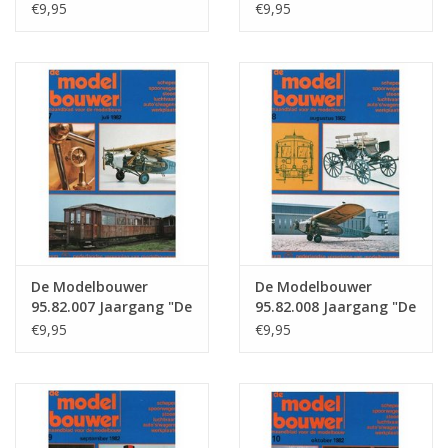
Modelbouwer" Editie :
Modelbouwer" Editie :
€9,95
€9,95
82.005 (PDF)
82.006 (PDF)
De Modelbouwer
De Modelbouwer
95.82.007 Jaargang "De
95.82.008 Jaargang "De
Modelbouwer" Editie :
Modelbouwer" Editie :
€9,95
€9,95
82.007 (PDF)
82.008 (PDF)