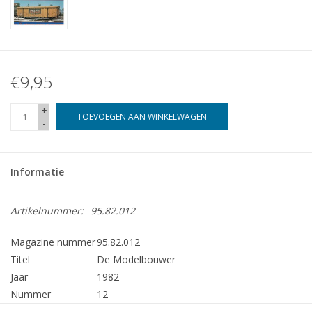
€9,95
+
TOEVOEGEN AAN WINKELWAGEN
-
Informatie
Artikelnummer:
95.82.012
Magazine nummer
95.82.012
Titel
De Modelbouwer
Jaar
1982
Nummer
12
Uitgever
Modelbouw MediaPrimair B.V.