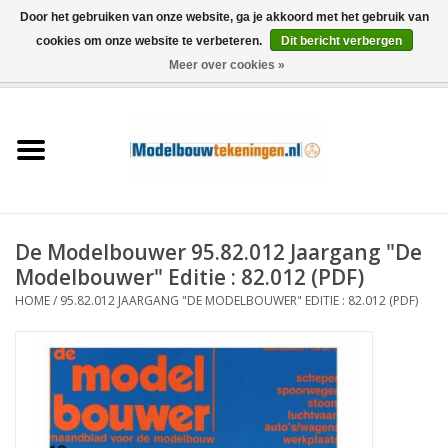
Door het gebruiken van onze website, ga je akkoord met het gebruik van
cookies om onze website te verbeteren.
Dit bericht verbergen
Meer over cookies »
0 Artikelen - €0,00
Home
Schepen
Treinen
De Modelbouwer 95.82.012 Jaargang "De
Houtbouw
Modelbouwer" Editie : 82.012 (PDF)
HOME
/
95.82.012 JAARGANG "DE MODELBOUWER" EDITIE : 82.012 (PDF)
Scenery
Machines
Documentatie