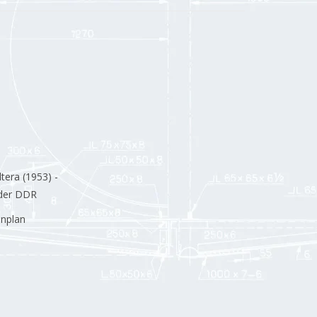
tera (1953) -
 der DDR
enplan