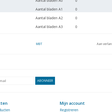
Aantal bladen A0
0
Aantal bladen A1
0
Aantal bladen A2
0
Aantal bladen A3
0
Aantal bladen A4
0
Totaal aantal bladen
MBT
1
Aan verlan
tekening
Aantal bladen A4 tekst
0
Gewicht in gram
Bijzonderheden
l.o.a. 71 cm
ABONNEER
Opmerkingen
artek 4475
cten
Mijn account
ducten
Registreren