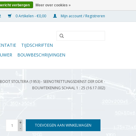
bericht verbergen
Meer over cookies »
0 Artikelen - €0,00
Mijn account / Registreren
NTATIE
TIJDSCHRIFTEN
OUWER
BOUWBESCHRIJVINGEN
OT STOLTERA (1953) - SEENOTRETTUNGSDIENST DER DDR -
BOUWTEKENING SCHAAL 1 : 25 (16.17.002)
+
TOEVOEGEN AAN WINKELWAGEN
-