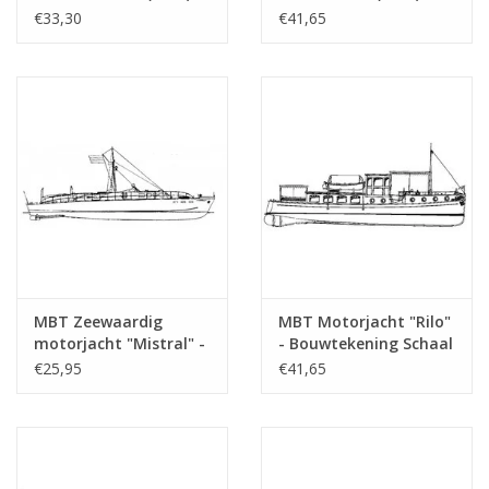
Bouwtekening Schaal 1
Bouwtekening Schaal 1
€33,30
€41,65
Bijzonderheden
l.o.a. 71 cm
: 33 (10.16.001)
: 200 (10.16.002)
Opmerkingen
MBT Zeewaardig
MBT Motorjacht "Rilo"
motorjacht "Mistral" -
- Bouwtekening Schaal
Bouwtekening Schaal 1
1 : 20 (10.16.004)
€25,95
€41,65
: 20 (10.16.003)