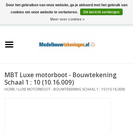
Door het gebruiken van onze website, ga je akkoord met het gebruik van
cookies om onze website te verbeteren.
Dit bericht verbergen
Meer over cookies »
0 Artikelen - €0,00
Home
Schepen
Treinen
MBT Luxe motorboot - Bouwtekening
Houtbouw
Schaal 1 : 10 (10.16.009)
HOME
/
LUXE MOTORBOOT - BOUWTEKENING SCHAAL 1 : 10 (10.16.009)
Scenery
Machines
Documentatie