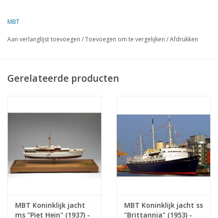
Omschrijving
luxe motorboot
Kwaliteit
sp/lijnen; zijaanzicht;
MBT
dekplan
Aan verlanglijst toevoegen
/
Toevoegen om te vergelijken
/
Afdrukken
Schaal
1 : 10
Aantal bladen A00
0
Gerelateerde producten
Aantal bladen A0
1
Aantal bladen A1
0
Aantal bladen A2
0
Aantal bladen A3
0
Aantal bladen A4
0
Totaal aantal bladen
1
tekening
Aantal bladen A4 tekst
0
MBT Koninklijk jacht
MBT Koninklijk jacht ss
Gewicht in gram
105
ms "Piet Hein" (1937) -
"Brittannia" (1953) -