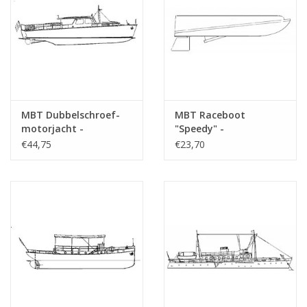
MBT Dubbelschroef-
MBT Raceboot
motorjacht -
"Speedy" -
Bouwtekening Schaal 1
Bouwtekening Schaal 1
€44,75
€23,70
: 20 (10.16.005)
: N/A (10.16.006)