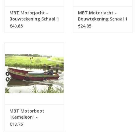
MBT Motorjacht -
MBT Motorjacht -
Bouwtekening Schaal 1
Bouwtekening Schaal 1
: 25 (10.16.008)
: 50 (10.16.011)
€40,65
€24,85
MBT Motorboot
"Kameleon" -
Bouwtekening Schaal 1
€18,75
: 20 (10.16.014)