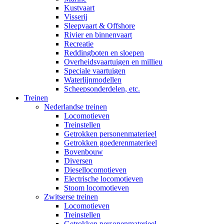
Kustvaart
Visserij
Sleepvaart & Offshore
Rivier en binnenvaart
Recreatie
Reddingboten en sloepen
Overheidsvaartuigen en millieu
Speciale vaartuigen
Waterlijnmodellen
Scheepsonderdelen, etc.
Treinen
Nederlandse treinen
Locomotieven
Treinstellen
Getrokken personenmaterieel
Getrokken goederenmaterieel
Bovenbouw
Diversen
Diesellocomotieven
Electrische locomotieven
Stoom locomotieven
Zwitserse treinen
Locomotieven
Treinstellen
Getrokken personenmaterieel