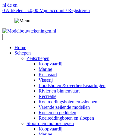
nl
de
en
0 Artikelen - €0,00
Mijn account / Registreren
Home
Schepen
Zeilschepen
Koopvaardij
Marine
Kustvaart
Visserij
Loodsboten & overheidsvaartuigen
Rivier en binnenvaart
Recreatie
Roeireddingsboten en -sloepen
Varende zeilende modellen
Roeien en peddelen
Roeireddingboten en sloepen
Stoom- en motorschepen
Koopvaardij
Marine