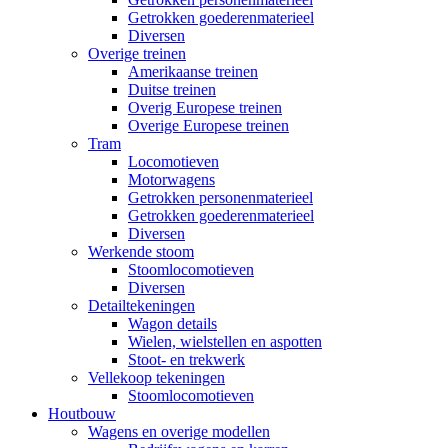
Getrokken goederenmaterieel
Diversen
Overige treinen
Amerikaanse treinen
Duitse treinen
Overig Europese treinen
Overige Europese treinen
Tram
Locomotieven
Motorwagens
Getrokken personenmaterieel
Getrokken goederenmaterieel
Diversen
Werkende stoom
Stoomlocomotieven
Diversen
Detailtekeningen
Wagon details
Wielen, wielstellen en aspotten
Stoot- en trekwerk
Vellekoop tekeningen
Stoomlocomotieven
Houtbouw
Wagens en overige modellen