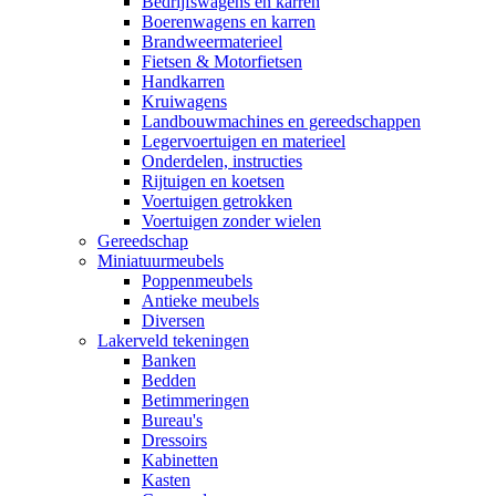
Bedrijfswagens en karren
Boerenwagens en karren
Brandweermaterieel
Fietsen & Motorfietsen
Handkarren
Kruiwagens
Landbouwmachines en gereedschappen
Legervoertuigen en materieel
Onderdelen, instructies
Rijtuigen en koetsen
Voertuigen getrokken
Voertuigen zonder wielen
Gereedschap
Miniatuurmeubels
Poppenmeubels
Antieke meubels
Diversen
Lakerveld tekeningen
Banken
Bedden
Betimmeringen
Bureau's
Dressoirs
Kabinetten
Kasten