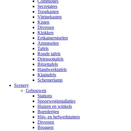
Commodes
Secretaires
Toogkasten
Vitrinekasten
Kisten
Diversen
Klokken
Eetkamerstoelen
Armstoelen
Tafels
Ronde tafels
Driepoottafels
Bijzettafels
Handwerktafels
Klaptafels
Schemerlamp
Scenery
Gebouwen
Stations
Spoorweginstallaties
Huizen en winkels
Boerderijen
Hijs- en hefwerktuigen
Diversen
Bruggen