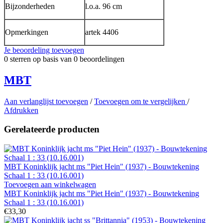
Bijzonderheden
l.o.a. 96 cm
Opmerkingen
artek 4406
Je beoordeling toevoegen
0
sterren op basis van
0
beoordelingen
MBT
Aan verlanglijst toevoegen
/
Toevoegen om te vergelijken
/
Afdrukken
Gerelateerde producten
MBT Koninklijk jacht ms "Piet Hein" (1937) - Bouwtekening
Schaal 1 : 33 (10.16.001)
Toevoegen aan winkelwagen
MBT Koninklijk jacht ms "Piet Hein" (1937) - Bouwtekening
Schaal 1 : 33 (10.16.001)
€33,30