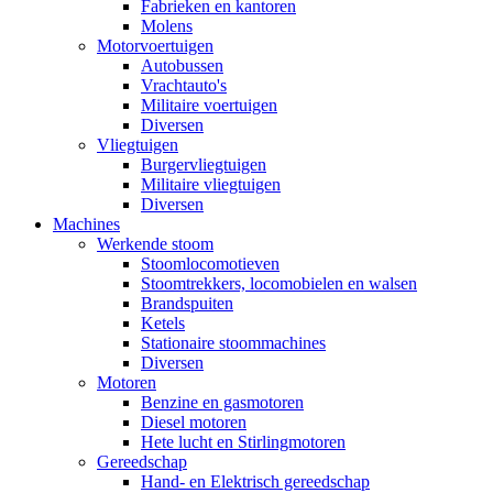
Fabrieken en kantoren
Molens
Motorvoertuigen
Autobussen
Vrachtauto's
Militaire voertuigen
Diversen
Vliegtuigen
Burgervliegtuigen
Militaire vliegtuigen
Diversen
Machines
Werkende stoom
Stoomlocomotieven
Stoomtrekkers, locomobielen en walsen
Brandspuiten
Ketels
Stationaire stoommachines
Diversen
Motoren
Benzine en gasmotoren
Diesel motoren
Hete lucht en Stirlingmotoren
Gereedschap
Hand- en Elektrisch gereedschap