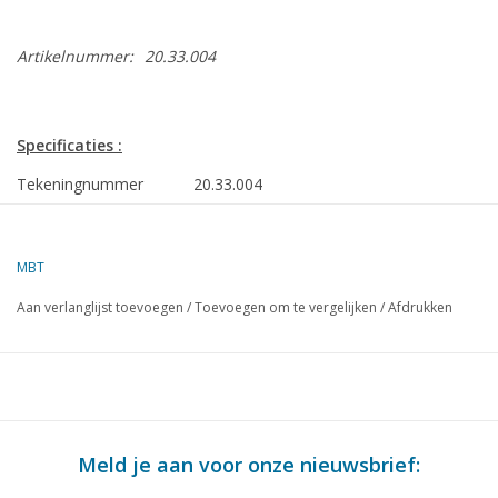
Artikelnummer:
20.33.004
Specificaties :
Tekeningnummer
20.33.004
Auteur
J.F. Smit
Omschrijving
motorwagen ABD He 2/4 41-45 Furka-Ob
MBT
voor spoor 0
Aan verlanglijst toevoegen
/
Toevoegen om te vergelijken
/
Afdrukken
Kwaliteit
maatschets met maten prototype
Moeilijkheidsgraad
D
Schaal
1 : 32
Aantal bladen A00
0
Meld je aan voor onze nieuwsbrief:
Aantal bladen A0
0