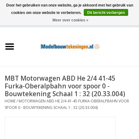
Door het gebruiken van onze website, ga je akkoord met het gebruik van
cookies om onze website te verbeteren.
Dit bericht verbergen
Meer over cookies »
0 Artikelen - €0,00
Home
Schepen
Treinen
MBT Motorwagen ABD He 2/4 41-45
Houtbouw
Furka-Oberalpbahn voor spoor 0 -
Bouwtekening Schaal 1 : 32 (20.33.004)
Scenery
HOME
/
MOTORWAGEN ABD HE 2/4 41-45 FURKA-OBERALPBAHN VOOR
SPOOR 0 - BOUWTEKENING SCHAAL 1 : 32 (20.33.004)
Machines
Documentatie