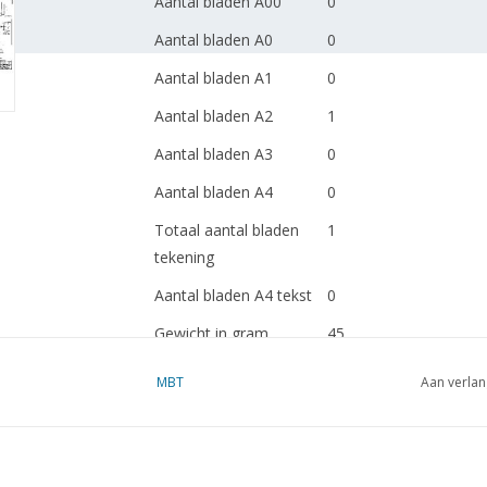
Aantal bladen A00
0
Aantal bladen A0
0
Aantal bladen A1
0
Aantal bladen A2
1
Aantal bladen A3
0
Aantal bladen A4
0
Totaal aantal bladen
1
tekening
Aantal bladen A4 tekst
0
Gewicht in gram
45
Bijzonderheden
MBT
Aan verlan
Opmerkingen