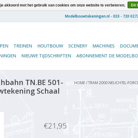
 je akkoord met het gebruik van cookies om onze website te verbeteren.
Dit 
PEN
TREINEN
HOUTBOUW
SCENERY
MACHINES
DOCUME
ENINGEN
NIEUWE TIJDSCHRIFTEN
ABONNEMENT DE MODELB
hbahn TN.BE 501-
HOME
/
TRAM 2000 NEUCH?EL-FORCHB
uwtekening Schaal
€21,95