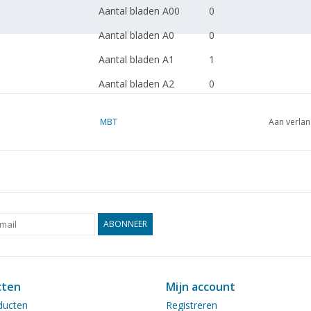
Aantal bladen A00
0
Aantal bladen A0
0
Aantal bladen A1
1
Aantal bladen A2
0
Aantal bladen A3
0
MBT
Aan verlan
Aantal bladen A4
0
Totaal aantal bladen
1
tekening
Aantal bladen A4 tekst
0
Gewicht in gram
65
ABONNEER
Bijzonderheden
dM 1973/7
smalspoormaterieel
cten
Mijn account
ducten
Registreren
Opmerkingen