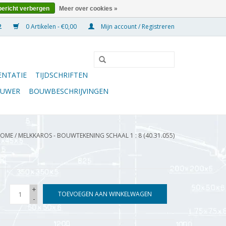
bericht verbergen
Meer over cookies »
0 Artikelen - €0,00
Mijn account / Registreren
NTATIE
TIJDSCHRIFTEN
OUWER
BOUWBESCHRIJVINGEN
OME
/
MELKKAROS - BOUWTEKENING SCHAAL 1 : 8 (40.31.055)
+
TOEVOEGEN AAN WINKELWAGEN
-