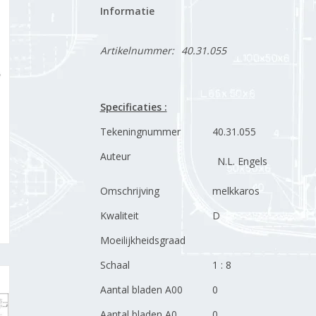
Informatie
Artikelnummer:
40.31.055
Specificaties :
Tekeningnummer
40.31.055
Auteur
N.L. Engels
Omschrijving
melkkaros
Kwaliteit
D
Moeilijkheidsgraad
Schaal
1 : 8
Aantal bladen A00
0
Aantal bladen A0
0