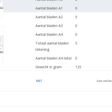
Aantal bladen A1
0
Aantal bladen A2
5
Aantal bladen A3
0
Aantal bladen A4
0
Totaal aantal bladen
5
tekening
Aantal bladen A4 tekst
0
Gewicht in gram
125
Bijzonderheden
dM 1991/10,11
MBT
Aan verlan
Kopie artikel: 42.31.055
blz)
Opmerkingen