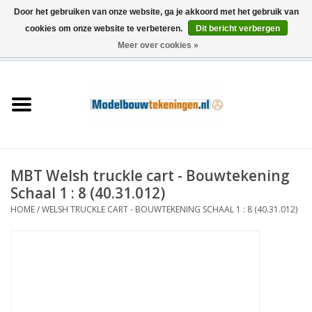
Door het gebruiken van onze website, ga je akkoord met het gebruik van
cookies om onze website te verbeteren.
Dit bericht verbergen
Meer over cookies »
0 Artikelen - €0,00
Home
Schepen
Treinen
MBT Welsh truckle cart - Bouwtekening
Houtbouw
Schaal 1 : 8 (40.31.012)
HOME
/
WELSH TRUCKLE CART - BOUWTEKENING SCHAAL 1 : 8 (40.31.012)
Scenery
Machines
Documentatie