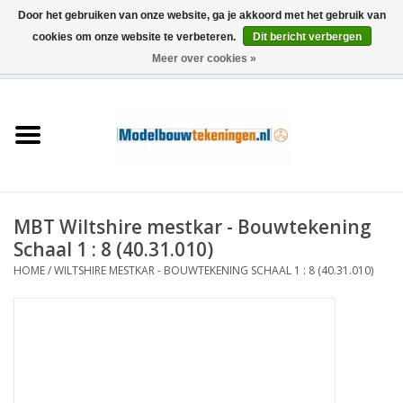
Door het gebruiken van onze website, ga je akkoord met het gebruik van
cookies om onze website te verbeteren.
Dit bericht verbergen
Meer over cookies »
0 Artikelen - €0,00
Home
Schepen
Treinen
MBT Wiltshire mestkar - Bouwtekening
Houtbouw
Schaal 1 : 8 (40.31.010)
HOME
/
WILTSHIRE MESTKAR - BOUWTEKENING SCHAAL 1 : 8 (40.31.010)
Scenery
Machines
Documentatie