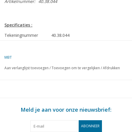
Artikelnummer:
40.38.044
Specificaties :
Tekeningnummer
40.38.044
Auteur
L.H.M. Vrijhoeven
MBT
Omschrijving
veetransportwagen
Aan verlanglijst toevoegen
/
Toevoegen om te vergelijken
/
Afdrukken
Kwaliteit
C
Moeilijkheidsgraad
Schaal
1 : 8
Aantal bladen A00
0
Meld je aan voor onze nieuwsbrief:
Aantal bladen A0
0
Aantal bladen A1
0
ABONNEER