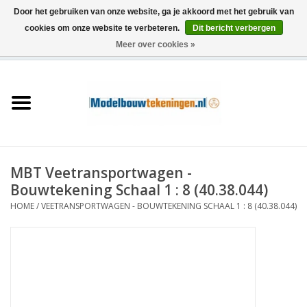
Door het gebruiken van onze website, ga je akkoord met het gebruik van
cookies om onze website te verbeteren.
Dit bericht verbergen
Meer over cookies »
0 Artikelen - €0,00
Home
Schepen
Treinen
MBT Veetransportwagen -
Houtbouw
Bouwtekening Schaal 1 : 8 (40.38.044)
HOME
/
VEETRANSPORTWAGEN - BOUWTEKENING SCHAAL 1 : 8 (40.38.044)
Scenery
Machines
Documentatie