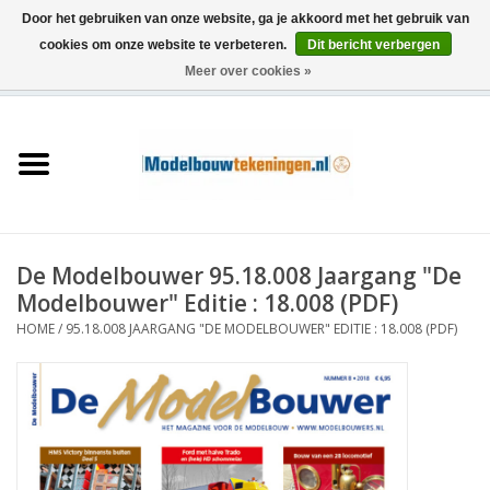
Door het gebruiken van onze website, ga je akkoord met het gebruik van
cookies om onze website te verbeteren.
Dit bericht verbergen
Meer over cookies »
0 Artikelen - €0,00
Home
Schepen
Treinen
De Modelbouwer 95.18.008 Jaargang "De
Houtbouw
Modelbouwer" Editie : 18.008 (PDF)
HOME
/
95.18.008 JAARGANG "DE MODELBOUWER" EDITIE : 18.008 (PDF)
Scenery
Machines
Documentatie