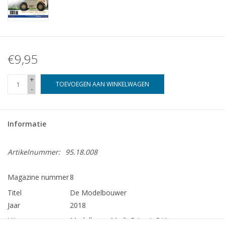
€9,95
+
TOEVOEGEN AAN WINKELWAGEN
-
Informatie
Artikelnummer:
95.18.008
Magazine nummer
8
Titel
De Modelbouwer
Jaar
2018
Uitgever
Modelbouw MediaPrimair B.V.