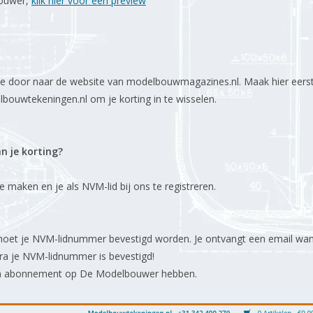
bouwer,
klik hier voor een preview
 je door naar de website van modelbouwmagazines.nl. Maak hier eers
lbouwtekeningen.nl om je korting in te wisselen.
an je korting?
maken en je als NVM-lid bij ons te registreren.
oet je NVM-lidnummer bevestigd worden. Je ontvangt een email wann
odra je NVM-lidnummer is bevestigd!
 een abonnement op De Modelbouwer hebben.