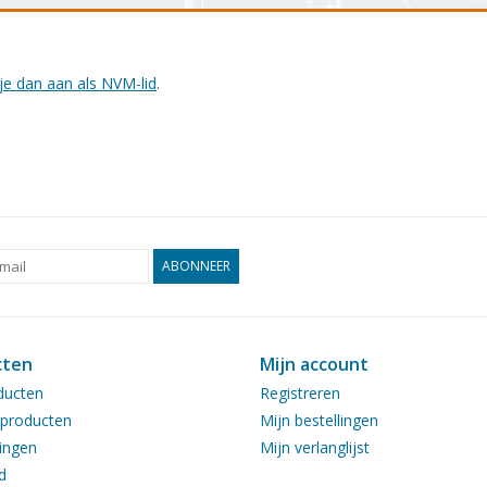
je dan aan als NVM-lid
.
ABONNEER
cten
Mijn account
ducten
Registreren
producten
Mijn bestellingen
ingen
Mijn verlanglijst
d