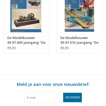
De Modelbouwer
De Modelbouwer
95.97.009 Jaargang "De
95.97.010 Jaargang "De
Modelbouwer" Editie :
Modelbouwer" Editie :
€9,95
€9,95
97.009 (PDF)
97.010 (PDF)
Meld je aan voor onze nieuwsbrief:
ABONNEER