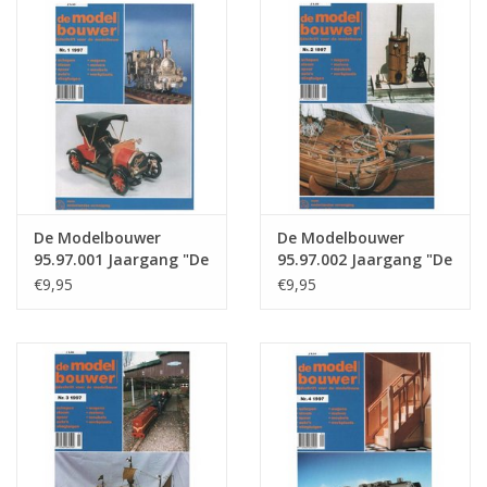
Tijdschriften
Nieuwe tekeningen
NIEUWE TIJDSCHRIFTEN
ABONNEMENT DE
De Modelbouwer
De Modelbouwer
MODELBOUWER
95.97.001 Jaargang "De
95.97.002 Jaargang "De
Modelbouwer" Editie :
Modelbouwer" Editie :
€9,95
€9,95
97.001 (PDF)
97.002 (PDF)
Bouwbeschrijvingen