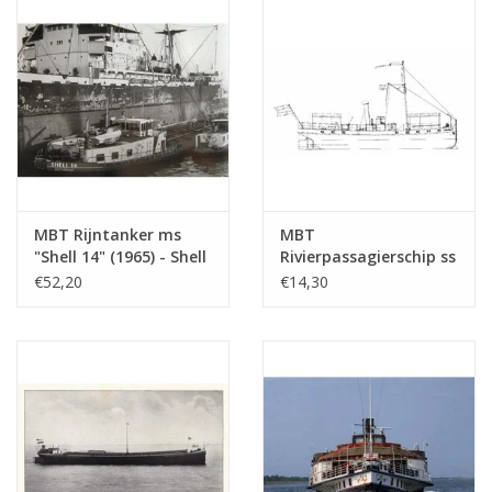
Schaal 1 : 100
(10.15.005)
MBT Rijntanker ms
MBT
"Shell 14" (1965) - Shell
Rivierpassagierschip ss
Verkoop Mij. -
"Concordia" (1878) -
€52,20
€14,30
Bouwtekening Schaal 1
Kralingse Stoomboot
: 100 (10.15.010)
Vereeniging -
Bouwtekening Schaal 1
: 75 (10.15.011)