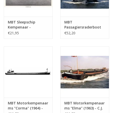
MBT Sleepschip
MBT
Kempenaar -
Passagiersraderboot
Bouwtekening Schaal 1
ss "Reederij op de Lek
€21,95
€52,20
: 75 (10.15.012)
6" (1911) - Stoomboot-
Reederij op de Lek -
Bouwtekening Schaal 1
: 75 (10.15.014)
MBT Motorkempenaar
MBT Motorkempenaar
ms "Corma" (1964) -
ms "Elma" (1963) - C.J.