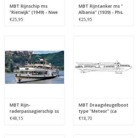
MBT Rijnschip ms
MBT Rijntanker ms "
"Rietwijk" (1949) - Nwe
Albania" (1939) - Phs.
Rijnv. Mij -
van Ommeren -
€25,95
€25,95
Bouwtekening Schaal 1
Bouwtekening Schaal 1
: 100 (10.15.001)
: 100 (10.15.002)
MBT Rijn-
MBT Draagvleugelboot
raderpassagierschip ss
type "Meteor" (ca
"Goethe" (1913), na
1960) - Bouwtekening
€48,15
€18,70
verlenging (1949) -
Schaal 1 : 100
KÌÎå_ln DÌÎ_sseldorfer
(10.15.009)
GmbH - Bouwtekening