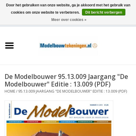
Door het gebruiken van onze website, ga je akkoord met het gebruik van
cookies om onze website te verbeteren.
Dit bericht verbergen
Meer over cookies »
0 Artikelen - €0,00
Home
Schepen
Treinen
De Modelbouwer 95.13.009 Jaargang "De
Houtbouw
Modelbouwer" Editie : 13.009 (PDF)
HOME
/
95.13.009 JAARGANG "DE MODELBOUWER" EDITIE : 13.009 (PDF)
Scenery
Machines
Documentatie