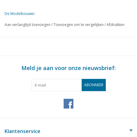
Uitgever
Modelbouw MediaPrimair B.V.
De Modelbouwer
Deze editie van De Modelbouwer is uitsluitend op digitale basis (in
Aan verlanglijst toevoegen
/
Toevoegen om te vergelijken
/
Afdrukken
Meld je aan voor onze nieuwsbrief:
ABONNEER
Klantenservice