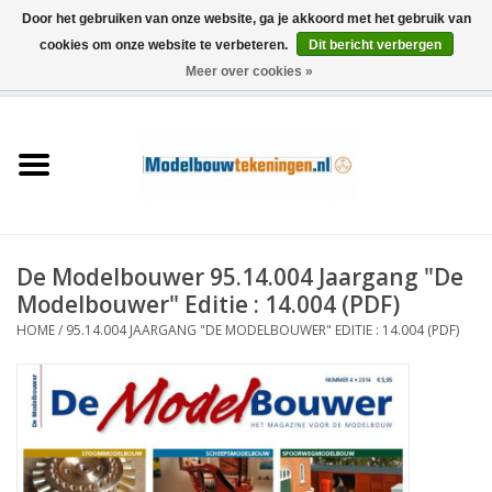
Door het gebruiken van onze website, ga je akkoord met het gebruik van
cookies om onze website te verbeteren.
Dit bericht verbergen
Meer over cookies »
0 Artikelen - €0,00
Home
Schepen
Treinen
De Modelbouwer 95.14.004 Jaargang "De
Houtbouw
Modelbouwer" Editie : 14.004 (PDF)
HOME
/
95.14.004 JAARGANG "DE MODELBOUWER" EDITIE : 14.004 (PDF)
Scenery
Machines
Documentatie