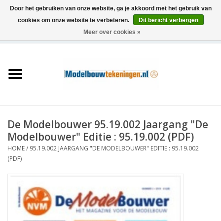
Door het gebruiken van onze website, ga je akkoord met het gebruik van
cookies om onze website te verbeteren.
Dit bericht verbergen
Meer over cookies »
0 Artikelen - €0,00
Home
Schepen
Treinen
De Modelbouwer 95.19.002 Jaargang "De
Houtbouw
Modelbouwer" Editie : 95.19.002 (PDF)
HOME
/
95.19.002 JAARGANG "DE MODELBOUWER" EDITIE : 95.19.002
Scenery
(PDF)
Machines
Documentatie