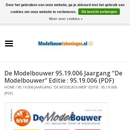
Door het gebruiken van onze website, ga je akkoord met het gebruik van
cookies om onze website te verbeteren.
Dit bericht verbergen
Meer over cookies »
0 Artikelen - €0,00
Home
Schepen
Treinen
De Modelbouwer 95.19.006 Jaargang "De
Houtbouw
Modelbouwer" Editie : 95.19.006 (PDF)
HOME
/
95.19.006 JAARGANG "DE MODELBOUWER" EDITIE : 95.19.006
Scenery
(PDF)
Machines
Documentatie