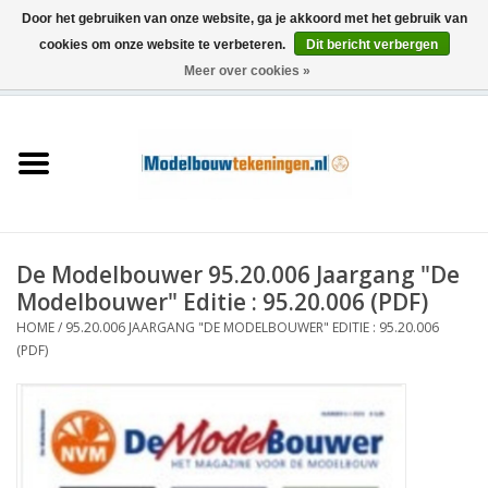
Door het gebruiken van onze website, ga je akkoord met het gebruik van
cookies om onze website te verbeteren.
Dit bericht verbergen
Meer over cookies »
0 Artikelen - €0,00
Home
Schepen
Treinen
De Modelbouwer 95.20.006 Jaargang "De
Houtbouw
Modelbouwer" Editie : 95.20.006 (PDF)
HOME
/
95.20.006 JAARGANG "DE MODELBOUWER" EDITIE : 95.20.006
Scenery
(PDF)
Machines
Documentatie