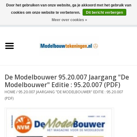
Door het gebruiken van onze website, ga je akkoord met het gebruik van
cookies om onze website te verbeteren.
Dit bericht verbergen
Meer over cookies »
0 Artikelen - €0,00
Home
Schepen
Treinen
De Modelbouwer 95.20.007 Jaargang "De
Houtbouw
Modelbouwer" Editie : 95.20.007 (PDF)
HOME
/
95.20.007 JAARGANG "DE MODELBOUWER" EDITIE : 95.20.007
Scenery
(PDF)
Machines
Documentatie